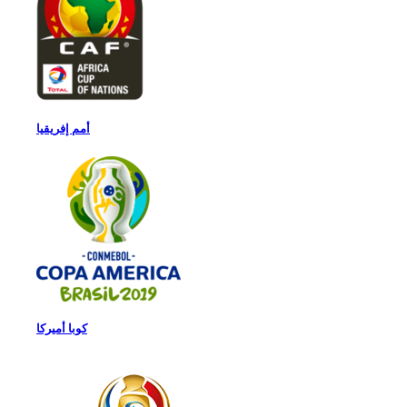
أمم إفريقيا
كوبا أميركا