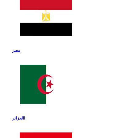
مصر
االجزائر