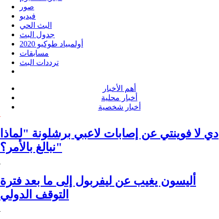
صور
فيديو
البث الحي
جدول البث
أولمبياد طوكيو 2020
مسابقات
ترددات البث
أهم الأخبار
أخبار محلية
أخبار شخصية
دي لا فوينتي عن إصابات لاعبي برشلونة "لماذا
نبالغ بالأمر؟"
أليسون يغيب عن ليفربول إلى ما بعد فترة
التوقف الدولي