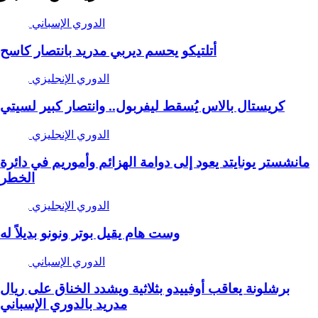
الدوري الإسباني
أتلتيكو يحسم ديربي مدريد بانتصار كاسح
الدوري الإنجليزي
كريستال بالاس يُسقط ليفربول.. وانتصار كبير لسيتي
الدوري الإنجليزي
مانشستر يونايتد يعود إلى دوامة الهزائم وأموريم في دائرة
الخطر
الدوري الإنجليزي
وست هام يقيل بوتر ونونو بديلاً له
الدوري الإسباني
برشلونة يعاقب أوفييدو بثلاثية ويشدد الخناق على ريال
مدريد بالدوري الإسباني