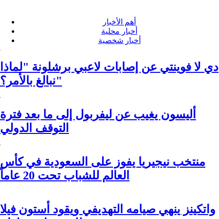
أهم الأخبار
أخبار محلية
أخبار شخصية
دي لا فوينتي عن إصابات لاعبي برشلونة "لماذا
نبالغ بالأمر؟"
أليسون يغيب عن ليفربول إلى ما بعد فترة
التوقف الدولي
منتخب نيجيريا يفوز على السعودية في كأس
العالم للشباب تحت 20 عاماً
واتكينز ينهي صيامه التهديفي ويقود أستون فيلا