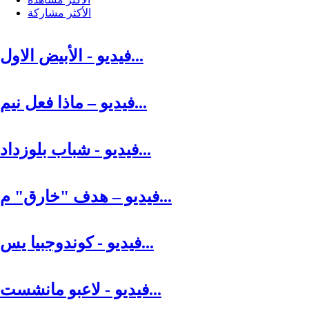
الأكثر مشاركة
فيديو - الأبيض الاول...
فيديو – ماذا فعل نيم...
فيديو - شباب بلوزداد...
فيديو – هدف "خارق" م...
فيديو - كوندوجبيا يس...
فيديو - لاعبو مانشست...