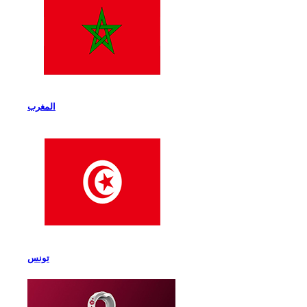
المغرب
تونس