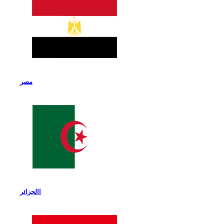
مصر
االجزائر