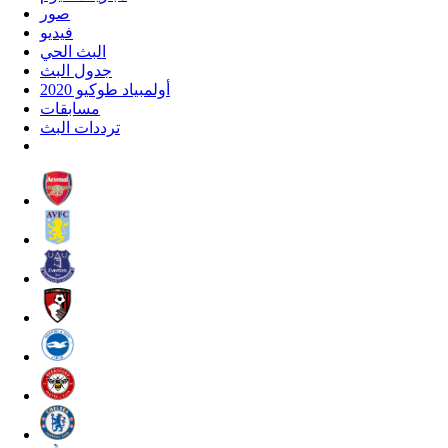
صور
فيديو
البث الحي
جدول البث
أولمبياد طوكيو 2020
مسابقات
ترددات البث