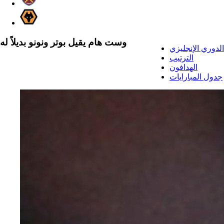
وست هام يقيل بوتر ونونو بديلاً له
الدوري الإنجليزي
الترتيب
الهدافون
جدول المبارايات