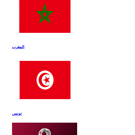
المغرب
تونس