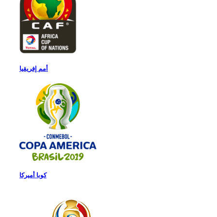
أمم إفريقيا
كوبا أميركا