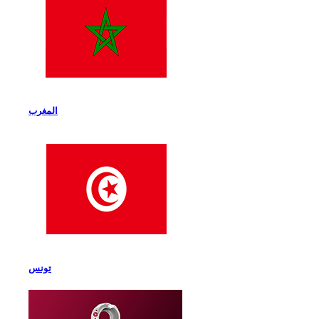
المغرب
تونس