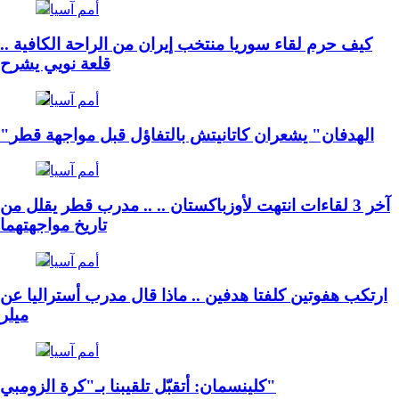
أمم آسيا
كيف حرم لقاء سوريا منتخب إيران من الراحة الكافية ..
قلعة نويي يشرح
أمم آسيا
"الهدفان" يشعران كاتانيتش بالتفاؤل قبل مواجهة قطر
أمم آسيا
آخر 3 لقاءات انتهت لأوزباكستان .. .. مدرب قطر يقلل من
تاريخ مواجهتهما
أمم آسيا
ارتكب هفوتين كلفتا هدفين .. ماذا قال مدرب أستراليا عن
ميلر
أمم آسيا
كلينسمان: أتقبّل تلقيبنا بـ"كرة الزومبي"