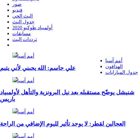
صور
فيديو
البث الحي
جدول البث
أولمبياد طوكيو 2020
مسابقات
ترددات البث
أمم آسيا
أمم آسيا
الهدافون
علي جاسم: الله يحبني لأني يتيم
جدول المبارايات
أمم آسيا
شنيشل يوضّح مستقبله بعد نيل البرونزية والتأهل لأولمبياد
باريس
أمم آسيا
العجالين لقطر: لا يوجد تأثير لليوم الإضافي من الراحة
أمم آسيا