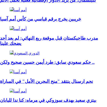
كلينسمان: من يريد الأدوار الإقصائية فعليه تحمّل الألم
أمم آسيا
خريبين يخرج برقم قياسي من كأس أمم آسيا
أمم آسيا
مدرب طاجيكستان قبل موقعة ربع النهائي: لم يعد أحد
يضحك علينا
الدوري السعودي
حكم سعودي سابق: طرد أيمن حسين صحيح ولكن ..
أمم آسيا
نجم ارسنال ينتقد "منح البحرين الأمل" في المباراة
أمم آسيا
بيتزي سعيد بهدف سوزوكي في مرماه: كنا ندا لليابان