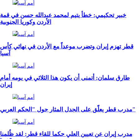
أمم آسيا
خبير تحكيمي: خطأ يتيم لمحمد عبدالله حسن في قمة
الأردن وكوريا الجنوبية
أمم آسيا
قطر تهزم إيران وتضرب موعداً مع الأردن في نهائي كأس
آسيا
أمم آسيا
طارق سلمان: أتمنى أن يكون هذا الثلاثي في يومه أمام
إيران
أمم آسيا
مدرب قطر يعلّق على الجدل المثار حول "الحكم العربي"
أمم آسيا
مدرب إيران عن تعيين العلي حكما للقاء قطر: لقد ظُلمنا