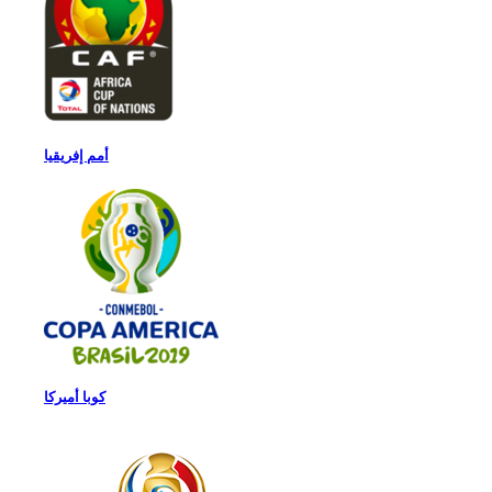
أمم إفريقيا
كوبا أميركا