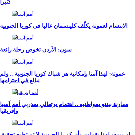
كثيرا
أمم آسيا
الابتسام لعموتة يكلّف كلينسمان غاليا في كوريا الجنوبية
أمم آسيا
سون: الأردن تخوض رحلة رائعة
أمم آسيا
عموتة: لهذا آمنا بإمكانية هز شباك كوريا الجنوبية .. ولم
نبالغ في احترامها
أمم إفريقيا
مقارنة بينتو بمواطنيه .. اهتمام برتغالي بمدربي أمم آسيا
وإفريقيا
أمم آسيا
إن بيوم: لهذا يقولون بأن كوريا الجنوبية لا تستطيع تحقيق