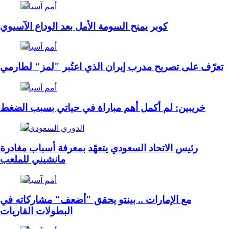
أمم آسيا
كوبر يمنح السومة الأمل بعد الوداع الآسيوي
أمم آسيا
تعرّف على تصريح مدرب إيران الذي اعتُبر "لمز" لطارمي
أمم آسيا
خريبين: لم أكمل أهم مباراة في حياتي بسبب الضغط
الدوري السعودي
رئيس الاتحاد السعودي يتعهّد بمعرفة أسباب مغادرة
مانشيني للملعب
أمم آسيا
مع الإمارات .. بينتو يحقق "أضعف" مشاركاته في
البطولات القاريات