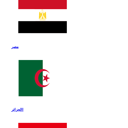
مصر
االجزائر