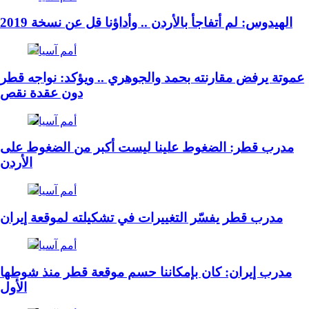
الهيدوس: لم أتفاجأ بالأردن .. وأداؤنا قل عن نسخة 2019
أمم آسيا
عموتة يرفض مقارنته بحمد والجوهري .. ويؤكد: نواجه قطر
دون عقدة نقص
أمم آسيا
مدرب قطر: الضغوط علينا ليست أكبر من الضغوط على
الأردن
أمم آسيا
مدرب قطر يفسّر التغييرات في تشكيلته لموقعة إيران
أمم آسيا
مدرب إيران: كان بإمكاننا حسم موقعة قطر منذ شوطها
الأول