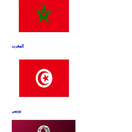
المغرب
تونس