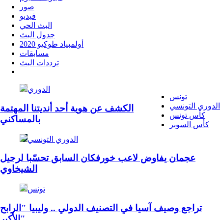
صور
فيديو
البث الحي
جدول البث
أولمبياد طوكيو 2020
مسابقات
ترددات البث
الدوري
تونس
الدوري التونسي
الكشف عن هوية أحد أنديتنا المهتمة
كأس تونس
بالمساكني
كأس السوبر
الدوري التونسي
عجمان يفاوض لاعب خورفكان السابق تحسّبا لرحيل
الشيخاوي
تونس
تراجع وصيف آسيا في التصنيف الدولي .. وليبيا "الرابح
الأكبر"