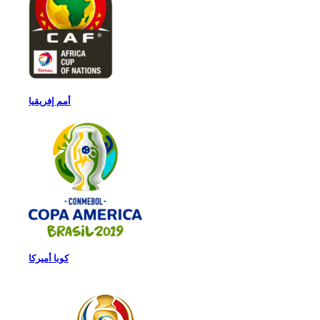
أمم إفريقيا
كوبا أميركا