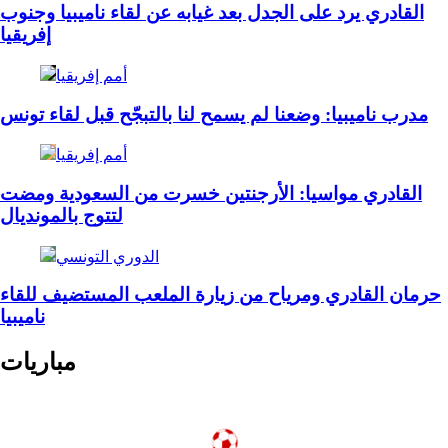
القادري يرد على الجدل بعد غيابه عن لقاء ناميبيا وجنوب
إفريقيا
أمم إفريقيا
مدرب ناميبيا: وضعنا لم يسمح لنا بالتبجّح قبل لقاء تونس
أمم إفريقيا
القادري مواسيا: الأرجنتين خسرت من السعودية ومضت
لتتوج بالمونديال
الدوري التونسي
حرمان القادري ومرياح من زيارة الملعب المستضيف للقاء
ناميبيا
مباريات