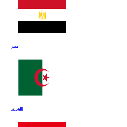
مصر
االجزائر