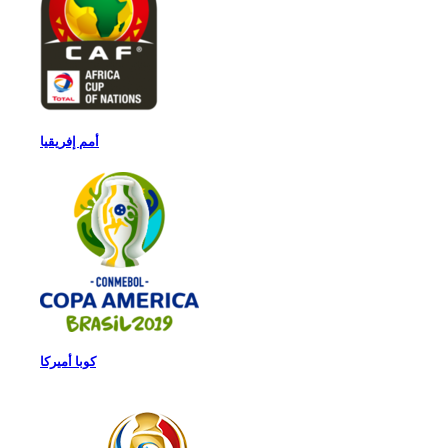
أمم إفريقيا
كوبا أميركا