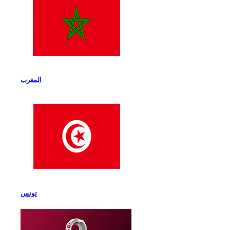
المغرب
تونس