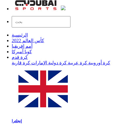
الرئيسية
كأس العالم 2022
أمم إفريقيا
كوبا أميركا
كرة قدم
كرة أوروبية
كرة عربية
كرة دولية
الإمارات
كرة قارية
إنجلترا