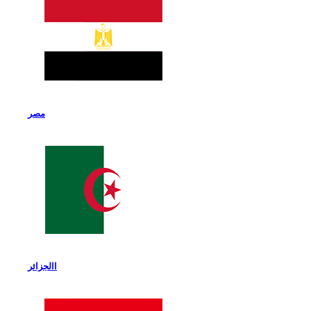
مصر
االجزائر