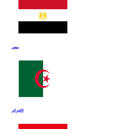
مصر
االجزائر