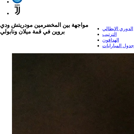
مواجهة بين المخضرمين مودريتش ودي
الدوري الإيطالي
بروين في قمة ميلان ونابولي
الترتيب
الهدافون
جدول المبارايات