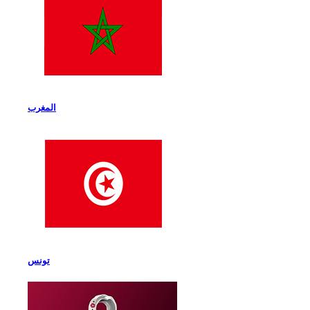
المغرب
تونس