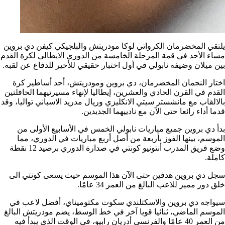
يلتقي المخضرمان الكرواتي لوكا مودريتش والبلجيكي كيفن دي بروين
مساء الأحد في قمة المرحلة الخامسة من الدوري الايطالي لكرة القدم
بين ميلان وضيفه نابولي في أول اختبار حقيقي للأخير للدفاع عن لقبه.
اختار النجمان المخضرمان، دي بروين ومودريتش، أحد أساطير كرة
القدم في القرن الحادي والعشرين، إيطاليا لإنهاء مسيرتيهما الحافلتين
بالالقاب مع مانشستر سيتي الانكليزي وريال مدريد الاسباني تواليا، وقد
قدما أداء رائعا حتى الآن مع نادييهما الجديدين.
بدأ دي بروين جميع مباريات نابولي الخمس في الأسابيع الأولى من
الموسم، بينها الفوز بأربعة من أصل أربع مباريات في الدوري، مما
وضع فريق المدرب أنتونيو كونتي في صدارة الدوري برصيد 12 نقطة
كاملة.
سجل دي بروين هدفين حتى الآن هذا الموسم حيث يسعى كونتي الى
خلق دور مميز للاعب البالغ من العمر 34 عامًا.
سيواجه دي بروين والاسكتلندي سكوت مكتوميناي، أفضل لاعب في
الموسم الماضي، ثنائيا قويا آخر في خط الوسط، يضم مودريتش البالغ
من العمر 40 عامًا والفرنسي أدريان رابيو، في الوقت الذي يبدأ فيه