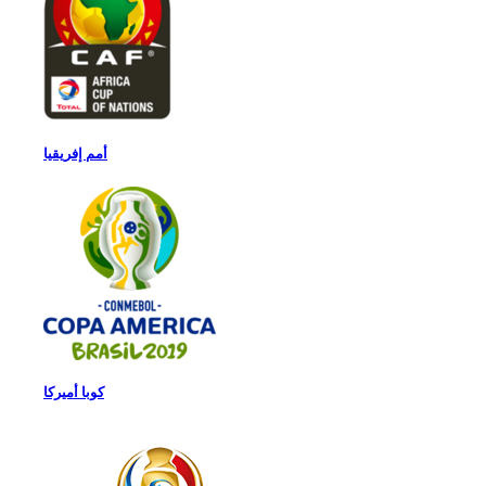
أمم إفريقيا
كوبا أميركا