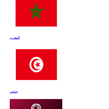
المغرب
تونس