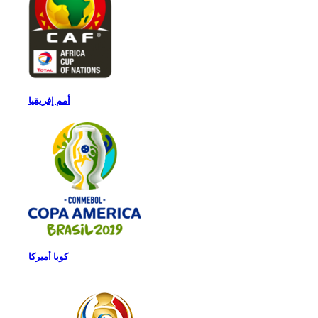
أمم إفريقيا
كوبا أميركا