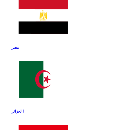
مصر
االجزائر