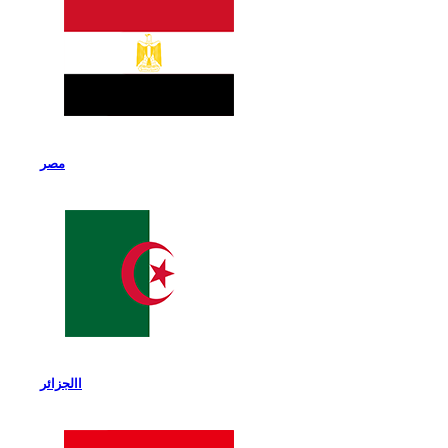
مصر
االجزائر