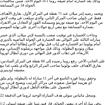
وذلك بعد خسارته أمام ضيفه روما 1-0، اليوم الأحد، ضمن منافسات
الجولة 34 من المسابقة.
وتجمد رصيد إنتر ميلان عند 71 نقطة في المركز الأول، بفارق الأهداف
فقط عن نابولي صاحب المركز الثاني، والذي سيلعب في وقت لاحق
من اليوم الأحد، مع ضيفه تورينو وسيمكنه الفوز أو التعادل من الانفراد
بصدارة المسابقة مع تبقي أربع جولات أخرى على نهاية الموسم.
وجاءت الخسارة في توقيت صعب بالنسبة لإنتر ميلان، الذي خسر
مباراته الثالثة على التوالي بعد الخسارة في الجولة الماضية بالدوري
أمام بولونيا ثم الخسارة في إياب قبل نهائي كأس إيطاليا أمام غريمه
ميلان وتوديع البطولة، وذلك قبل مواجهة برشلونة الإسباني، يوم
الأربعاء، في ذهاب الدور قبل النهائي من دوري أبطال أوروبا.
على الجانب الآخر، رفع روما رصيده إلى 60 نقطة في المركز السادس،
بفارق الأهداف خلف بولونيا صاحب المركز الرابع والذي يلعب غدا مع
مضيفه أودينيزي.
وحقق روما فوزه التاسع في آخر 11 مباراة له بالبطولة، ولم يتلق
أي هزيمة ليواصل صعوده في مراكز الترتيب ويصبح قريب من
الحصول على بطاقة التأهل لدوري أبطال أوروبا.
وسجل ماتياس سولي هدف المباراة الوحيد لروما في الدقيقة 22.
وفي مباراة أخرى بنفس الجولة، فاز فيورنتينا على ضيفه إمبولي 2-1.