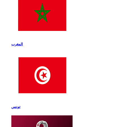
المغرب
تونس