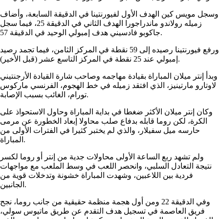
وسجل مويس كين الهدف الأول لفيورنتينا في الدقيقة السابعة، وأضاف
زميله رولاندو ماندراجورا الهدف الثاني في الدقيقة 25، فيما سجل
جاكوبو فادسيني هدف إمبولي الوحيد في الدقيقة 57.
ورفع فيورنتينا رصيده إلى 59 نقطة في المركز الثامن، فيما تجمد رصيد
إمبولي عند 25 نقطة في المركز التاسع عشر (قبل الأخير).
وبدأ إنتر ميلان المباراة بقيادة مهاجمه وصاحب شارة القيادة الأرجنتيني
لاوتارو مارتينيز، الذي افتقد زميله في خط الهجوم، الفرنسي ماركوس
تورام، الغائب بسبب الإصابة.
وكان إنتر ميلان الأكثر ضغطا في بداية المباراة وحاول الاستحواذ على
الكرة، لكن روما قابله بدفاع صلب محاولا إبعاد الخطورة عن مرمى
حارسه ميل سفيلار، والذي لم يختبر كثيرا في الفترات الأولى من
المباراة.
ولم تشهد ربع الساعة الأولى محاولات جدية من إنتر أو روما لكسر
نتيجة التعادل السلبي، وانحصر اللعب في وسط الملعب مع مواجهات
فردية بين اللاعبين، وشهدت المباراة خشونة وتدخلات قوية من
الجانبين.
وفي الدقيقة 22 ومن أول هجمة منظمة حقيقية من جانب روما، نجح
فريق العاصمة في تسجيل هدف التقدم عن طريق ماتيوس سولي،