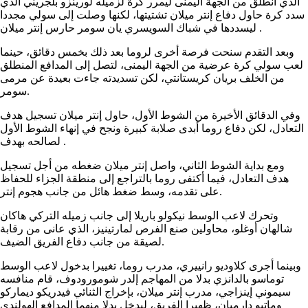
الذي انطلق من الجهة اليمنى ليمرر كرة لزميله لورينزو بلجريني الذي
سدد كرة حاول دفاع إنتر ميلان تشتيتها، لكنها وصلت إلى سولي مجددا
ليسددها في شباك السويسري يان سومر حارس إنتر ميلان .
وبعد التقدم سنحت فرصة أخرى لروما بعد ذلك بخمس دقائق، حينما
لعب سولي كرة عرضية من الجهة اليمنى، لتصل إلى المدافع المنطلق
من الخلف بريان كريستانتي، لكن تسديدته جاءت بعيدة عن مرمى
سومر.
وفي الدقائق الأخيرة من الشوط الأول، حاول إنتر ميلان تسجيل هدف
التعادل، لكن دفاع روما أبدى صلابة كبيرة ونجح في إنهاء الشوط الأول
لصالحه بهدف .
ومع بداية الشوط الثاني، واصل إنتر ميلان ضغطه من أجل تسجيل
هدف التعادل، فيما أكتفى روما بالتراجع إلى منطقة الجزاء للحفاظ
على تقدمه، وسط ضغط هائل من جانب هجوم إنتر.
وتحرك لاعب الوسط نيكولو باريلا إلى جانب زميله التركي هاكان
شالهان أوغلو، محاولين صنع الفرص لمارتينيز، الذي عانى من رقابة
لصيقة من جانب دفاع الفريق الضيف.
وبينما أجرى كلاوديو رانييري، مدرب روما، تغييرا بدخول لاعب الوسط
توماسو بالدانزي بدلا من المهاجم إلدر شومورودوف، قام منافسه
سيموني إينزاجي، مدرب إنتر ميلان، بإخراج الثنائي فيدريكو ديماركو
وماتيو دارميان، ظهيرا الفريق، ليدخل بدلا منهما المدافع الهولندي