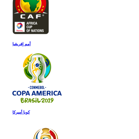
أمم إفريقيا
كوبا أميركا