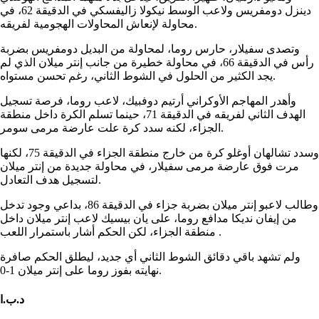
دينزل دومفريس ولاعب الوسط نيكولا زاليفسكي في الدقيقة 62، في
محاولة لإنعاش المحاولات الهجومية لفريقه.
وتصدى سفيلار، حارس روما، لمحاولة من البديل دومفريس بضربة
رأس في الدقيقة 66، في محاولة خطيرة من جانب إنتر ميلان الذي لم
يجد الكثير من الحلول في الشوط الثاني، رغم تحسن مستواه.
وأهدر المهاجم الأوكراني أرتيم دوفبيك، لاعب روما، فرصة تسجيل
الهدف الثاني لفريقه في الدقيقة 71، حينما تسلم الكرة داخل منطقة
الجزاء، لكنه سدد كرة علت عارضة مرمى سومر.
وسدد تشالهان أوغلو كرة من خارج منطقة الجزاء في الدقيقة 75، لكنها
مرت فوق عارضة مرمى سفيلار، في محاولة جديدة من إنتر ميلان
لتسجيل هدف التعادل.
وطالب لاعبو إنتر ميلان بضربة جزاء في الدقيقة 86، بداعي وجود تدخل
من إيفان نديكا مدافع روما، على يان بيسيك لاعب إنتر ميلان داخل
منطقة الجزاء، لكن الحكم أشار باستمرار اللعب .
ولم تشهد باقي دقائق الشوط الثاني أي جديد، ليطلق الحكم صافرة
نهايته بفوز روما على إنتر ميلان 1-0.
د.ب.ا