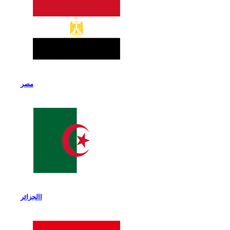
مصر
االجزائر