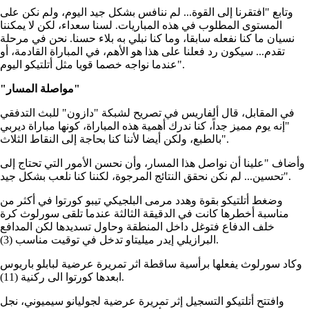
وتابع "افتقرنا إلى القوة... لم ننافس بشكل جيد اليوم، ولم نكن على
المستوى المطلوب في هذه المباريات. لسنا سعداء، لكن لا يمكننا
نسيان ما كنا نفعله سابقا، وما كنا نبلي به بلاء حسنا. نحن في مرحلة
تقدم... سيكون رد فعلنا على هذا هو الأهم، في المباراة القادمة، أو
عندما نواجه خصما قويا مثل أتلتيكو اليوم".
"مواصلة المسار"
في المقابل، قال ألفاريس في تصريح لشبكة "دازون" للبث التدفقي
"إنه يوم مميز جداً، كنا ندرك أهمية هذه المباراة، كونها مباراة ديربي
بالطبع، ولكن أيضا لأننا كنا بحاجة إلى النقاط الثلاث".
وأضاف "علينا أن نواصل هذا المسار، وأن نحسن الأمور التي تحتاج إلى
تحسين... لم نكن نحقق النتائج المرجوة، لكننا كنا نلعب بشكل جيد".
وضغط أتلتيكو بقوة وهدد مرمى البلجيكي تيبو كورتوا في أكثر من
مناسبة أخطرها كانت في الدقيقة الثالثة عندما تلقى سورلوث كرة
خلف الدفاع فتوغل داخل المنطقة وحاول تسديدها لكن المدافع
البرازيلي إيدر ميليتاو تدخل في توقيت مناسب (3).
وكاد سورلوث يفعلها برأسية ساقطة اثر تمريرة عرضية لبابلو باريوس
ابعدها كورتوا الى ركنية (11).
وافتتح أتلتيكو التسجيل إثر تمريرة عرضية لجوليانو سيميوني، نجل