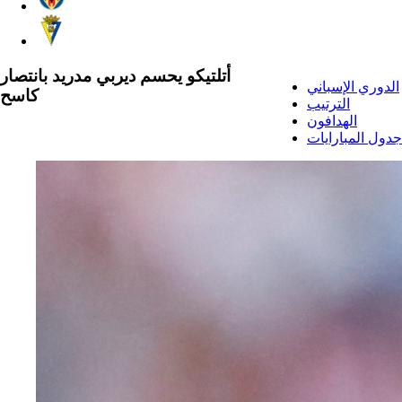
أتلتيكو يحسم ديربي مدريد بانتصار
الدوري الإسباني
كاسح
الترتيب
الهدافون
جدول المبارايات