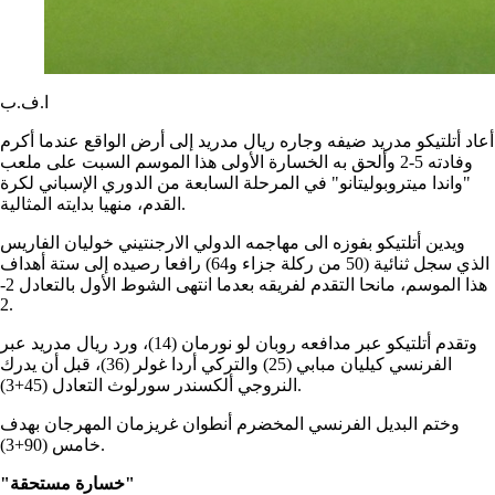
ا.ف.ب
أعاد أتلتيكو مدريد ضيفه وجاره ريال مدريد إلى أرض الواقع عندما أكرم
وفادته 5-2 وألحق به الخسارة الأولى هذا الموسم السبت على ملعب
"واندا ميتروبوليتانو" في المرحلة السابعة من الدوري الإسباني لكرة
القدم، منهيا بدايته المثالية.
ويدين أتلتيكو بفوزه الى مهاجمه الدولي الارجنتيني خوليان الفاريس
الذي سجل ثنائية (50 من ركلة جزاء و64) رافعا رصيده إلى ستة أهداف
هذا الموسم، مانحا التقدم لفريقه بعدما انتهى الشوط الأول بالتعادل 2-
2.
وتقدم أتلتيكو عبر مدافعه روبان لو نورمان (14)، ورد ريال مدريد عبر
الفرنسي كيليان مبابي (25) والتركي أردا غولر (36)، قبل أن يدرك
النروجي ألكسندر سورلوث التعادل (45+3).
وختم البديل الفرنسي المخضرم أنطوان غريزمان المهرجان بهدف
خامس (90+3).
"خسارة مستحقة"