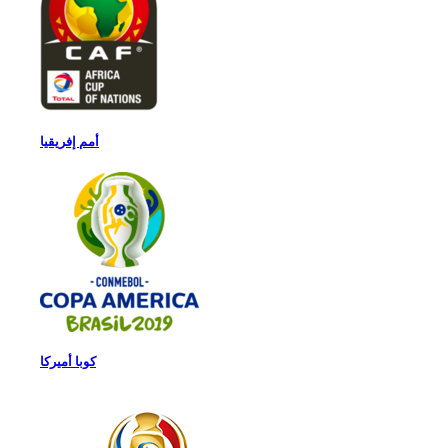
أمم إفريقيا
كوبا أميركا