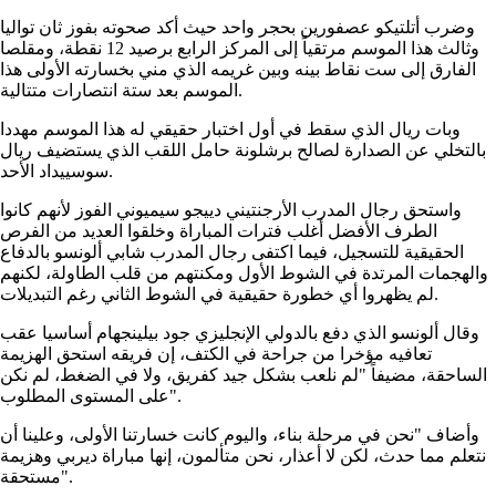
وضرب أتلتيكو عصفورين بحجر واحد حيث أكد صحوته بفوز ثان تواليا
وثالث هذا الموسم مرتقياً إلى المركز الرابع برصيد 12 نقطة، ومقلصا
الفارق إلى ست نقاط بينه وبين غريمه الذي مني بخسارته الأولى هذا
الموسم بعد ستة انتصارات متتالية.
وبات ريال الذي سقط في أول اختبار حقيقي له هذا الموسم مهددا
بالتخلي عن الصدارة لصالح برشلونة حامل اللقب الذي يستضيف ريال
سوسييداد الأحد.
واستحق رجال المدرب الأرجنتيني دييجو سيميوني الفوز لأنهم كانوا
الطرف الأفضل أغلب فترات المباراة وخلقوا العديد من الفرص
الحقيقية للتسجيل، فيما اكتفى رجال المدرب شابي ألونسو بالدفاع
والهجمات المرتدة في الشوط الأول ومكنتهم من قلب الطاولة، لكنهم
لم يظهروا أي خطورة حقيقية في الشوط الثاني رغم التبديلات.
وقال ألونسو الذي دفع بالدولي الإنجليزي جود بيلينجهام أساسيا عقب
تعافيه مؤخرا من جراحة في الكتف، إن فريقه استحق الهزيمة
الساحقة، مضيفاً "لم نلعب بشكل جيد كفريق، ولا في الضغط، لم نكن
على المستوى المطلوب".
وأضاف "نحن في مرحلة بناء، واليوم كانت خسارتنا الأولى، وعلينا أن
نتعلم مما حدث، لكن لا أعذار، نحن متألمون، إنها مباراة ديربي وهزيمة
مستحقة".