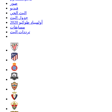
صور
فيديو
البث الحي
جدول البث
أولمبياد طوكيو 2020
مسابقات
ترددات البث