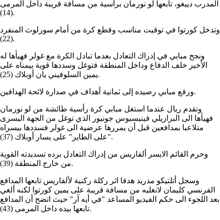
المدرب دييغو، تابعها لو نورمان برأسية من مسافة قريبة داخل المرمى
(14).
وتدخل كورتوا في توقيت مناسب وقطع كرة من أمام سورلوث المنفرد
(22).
ونجح مبابي في إدراك التعادل بعدما تبادل الكرة مع غولر فهيأها له
الأخير خلف الدفاع وداخل المنطقة فتوغل وسددها قوية بيمناه على
يمين السلوفيني يان أوبلاك (25).
ورفع مبابي رصيده إلى ثمانية أهداف في صدارة لائحة الهدافين.
وتقدم ريال عندما استغل مبابي كرة رأسية طائشة من لو نورمان
فهيأها الى البرازيلي فينيسيوس جونيور الذي توغل من الجهة اليسرى
متلاعبا بمدافعين قبل أن يمررها عرضية الى غولر فسددها بيسراه
"على الطاير" على يسار أوبلاك (37).
وحرم القائم الايسر ألفاريس من إدراك التعادل برده تسديدته القوية
من خارج المنطقة (39).
وسجل أتلتيكو مدريد هدفا اثر ركلة ركنية لألفاريس تابعها المدافع
الفرنسي كليمان لانغليه من مسافة قريبة على يمين كورتوا لكنه ألغي
بعد اللجوء الى حكم الفيديو المساعد "في أيه آر" حيث اتضح أن المدافع
تابعها بيده داخل المرمى (43).