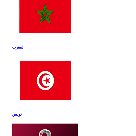
المغرب
تونس