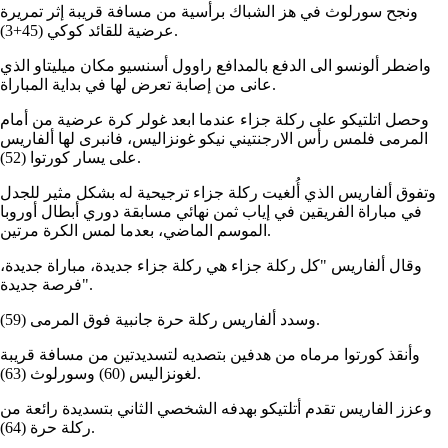
ونجح سورلوث في هز الشباك برأسية من مسافة قريبة إثر تمريرة
عرضية للقائد كوكي (45+3).
واضطر ألونسو الى الدفع بالمدافع راوول أسنسيو مكان ميليتاو الذي
عانى من إصابة تعرض لها في بداية المباراة.
وحصل اتلتيكو على ركلة جزاء عندما ابعد غولر كرة عرضية من أمام
المرمى فلمس رأس الارجنتيني نيكو غونزاليس، فانبرى لها ألفاريس
على يسار كورتوا (52).
وتفوق ألفاريس الذي أُلغيت ركلة جزاء ترجيحية له بشكل مثير للجدل
في مباراة الفريقين في إياب ثمن نهائي مسابقة دوري أبطال أوروبا
الموسم الماضي، بعدما لمس الكرة مرتين.
وقال ألفاريس "كل ركلة جزاء هي ركلة جزاء جديدة، مباراة جديدة،
فرصة جديدة".
وسدد ألفاريس ركلة حرة جانبية فوق المرمى (59).
وأنقذ كورتوا مرماه من هدفين بتصديه لتسديدتين من مسافة قريبة
لغونزاليس (60) وسورلوث (63).
وعزز الفاريس تقدم أتلتيكو بهدفه الشخصي الثاني بتسديدة رائعة من
ركلة حرة (64).