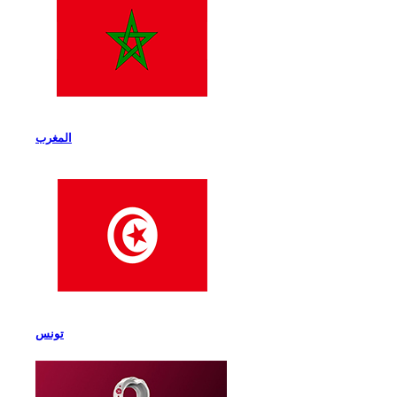
المغرب
تونس