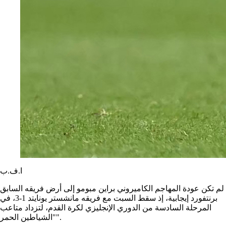
ا.ف.ب
لم تكن عودة المهاجم الكاميروني براين مبومو إلى أرض فريقه السابق
برنتفورد إيجابية، إذ سقط السبت مع فريقه مانشستر يونايتد 1-3، في
المرحلة السادسة من الدوري الإنجليزي لكرة القدم، لتزداد متاعب
"الشياطين الحمر".