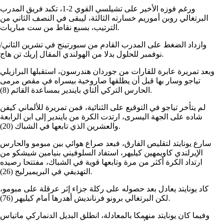
ورغم فوزه الأخير على تشيلسي القوي 2-1، تكبد فريق المدرب
البرتغالي روبن أموريم خسارته الثالثة، ليبقى في النصف الثاني من
الترتيب، بسبع نقاط من ست مباريات.
وازداد الضغط على المدرب القادم من سبورتينج في تشرين الثاني/
نوفمبر للحلول بدلا من الهولندي المقال إريك تن هاج.
وبعد تمريرة عابرة للقارات من جوردان هندرسون، استقبلها البرازيلي
تياجو وسار بها قبل أن يطلقها صاروخية بيسراه في مقص مرمى
الحارس التركي ألتاي بايندير بمساعدة القائم (8).
لم يتأخر تياجو في التوقيع على الثنائية، فمن تمريرة للألماني كيفن
شاده على الجهة اليسرى، ارتدت الكرة من بايندير إلى ابن الرابعة
والعشرين الذي تابعها في الشباك (20).
سارع يونايتد لتقليص الفارق، فبعد صراع هوائي بين مبومو والحارس
الإيرلندي كاويمهين كيليهر، استفاد السلوفيني بنيامين شيشكو من
ارتداد الكرة أكثر من مرة وتابعها قوية في الشباك، مفتتحا رصيده
التهديفي في البريميرليج (26).
كاد يونايتد يعادل بعد حصوله على ركلة جزاء إثر عرقلة على مبومو،
لكن البرتغالي برونو فرنانديش أهدرها أمام كيليهر (76).
وفيما كان يونايتد منهمكا بالمعادلة، انطلق البديل الدنماركي ماتياس