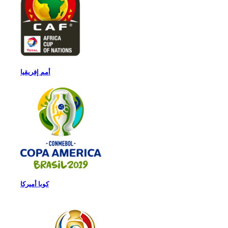
أمم إفريقيا
كوبا أميركا