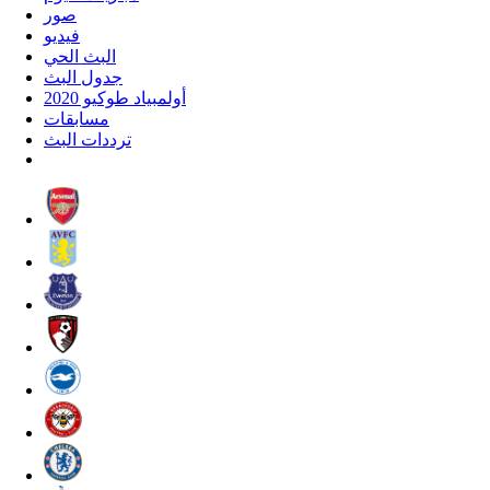
صور
فيديو
البث الحي
جدول البث
أولمبياد طوكيو 2020
مسابقات
ترددات البث