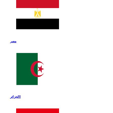
مصر
االجزائر