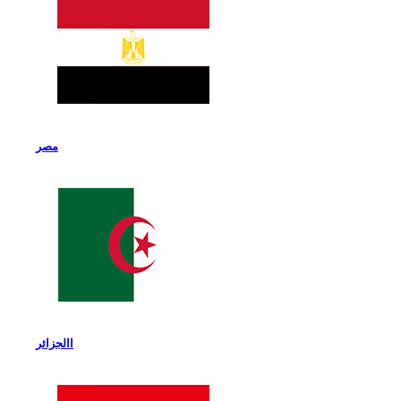
مصر
االجزائر