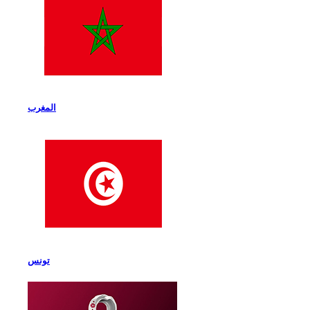
المغرب
تونس