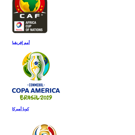
أمم إفريقيا
كوبا أميركا