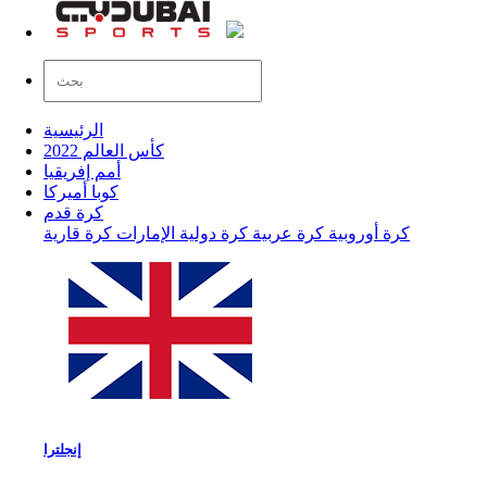
الرئيسية
كأس العالم 2022
أمم إفريقيا
كوبا أميركا
كرة قدم
كرة أوروبية
كرة عربية
كرة دولية
الإمارات
كرة قارية
إنجلترا