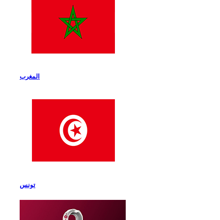
المغرب
تونس