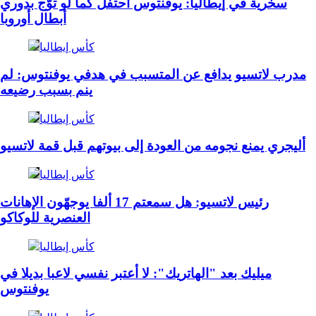
سخرية في إيطاليا: يوفنتوس احتفل كما لو توّج بدوري
أبطال أوروبا
كأس إيطاليا
مدرب لاتسيو يدافع عن المتسبب في هدفي يوفنتوس: لم
ينم بسبب رضيعه
كأس إيطاليا
أليجري يمنع نجومه من العودة إلى بيوتهم قبل قمة لاتسيو
كأس إيطاليا
رئيس لاتسيو: هل سمعتم 17 ألفا يوجهّون الإهانات
العنصرية للوكاكو
كأس إيطاليا
ميليك بعد "الهاتريك": لا أعتبر نفسي لاعبا بديلا في
يوفنتوس