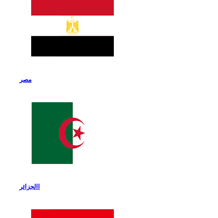
مصر
االجزائر