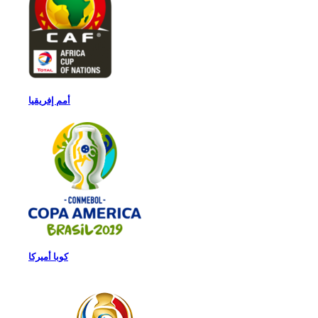
أمم إفريقيا
كوبا أميركا