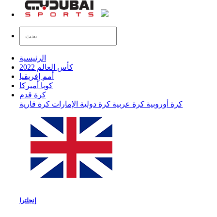
الرئيسية
كأس العالم 2022
أمم إفريقيا
كوبا أميركا
كرة قدم
كرة أوروبية
كرة عربية
كرة دولية
الإمارات
كرة قارية
إنجلترا