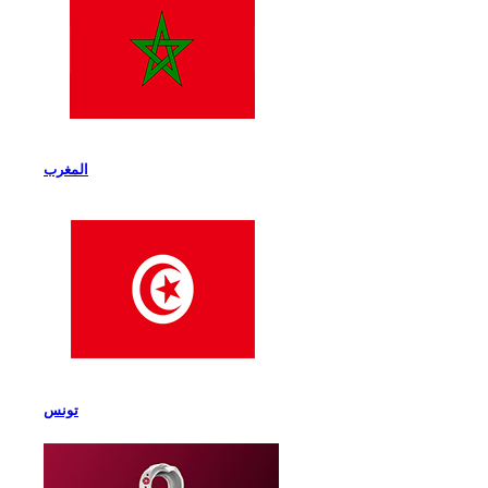
المغرب
تونس