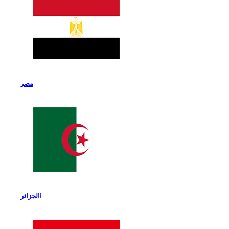
مصر
االجزائر