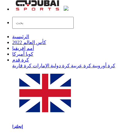
الرئيسية
كأس العالم 2022
أمم إفريقيا
كوبا أميركا
كرة قدم
كرة أوروبية
كرة عربية
كرة دولية
الإمارات
كرة قارية
إنجلترا