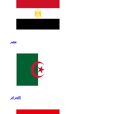
مصر
االجزائر