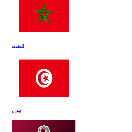
المغرب
تونس