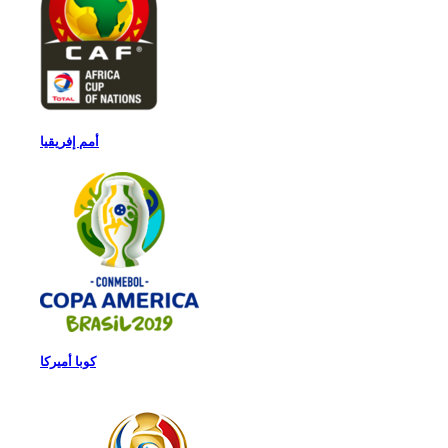
أمم إفريقيا
كوبا أميركا