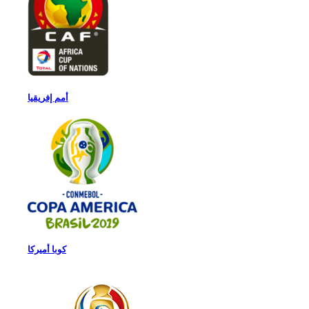
أمم إفريقيا
كوبا أميركا