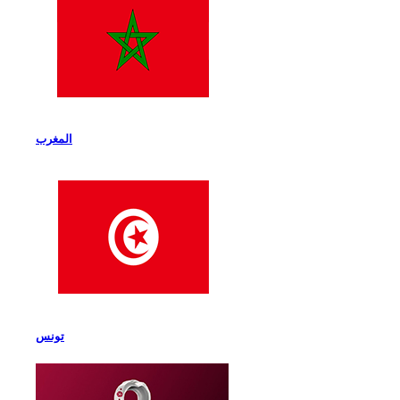
المغرب
تونس