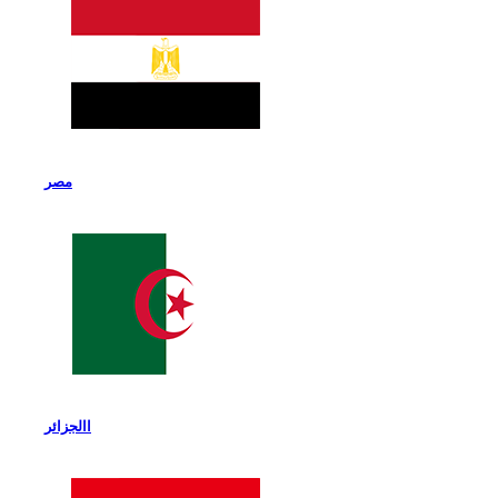
مصر
االجزائر