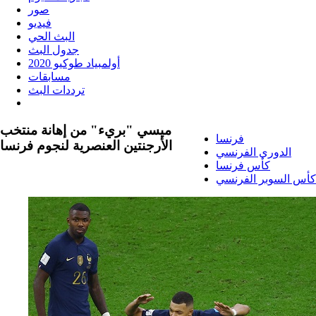
صور
فيديو
البث الحي
جدول البث
أولمبياد طوكيو 2020
مسابقات
ترددات البث
ميسي "بريء" من إهانة منتخب
فرنسا
الأرجنتين العنصرية لنجوم فرنسا
الدوري الفرنسي
كأس فرنسا
كأس السوبر الفرنسي