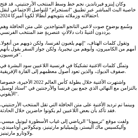
وكان إينزو فيرنانديز، نجم خط وسط المنتخب الأرجنتيني، قد فتح
خاصية البث المباشر عبر تطبيق "انستجرام" للتواصل الاجتماعي لنقل
احتفالاته وزملائه بتتويجهم أبطالا لكوبا أميركا 2024.
وسُمع بوضوحٍ صوت لاعبي التانجو المتواجدين على متن الحافلة وهم
يرددون أغنيةً ذات دلالاتٍ عنصريةٍ ضد المنتخب الفرنسي.
وتقول كلمات الهتاف، "إنهم يلعبون لفرنسا، ولكن ذويهم من أنغولا.
أمهم من الكاميرون، وأبوهم من نيجيريا، ولكن جواز السفر يقول بأنهم
فرنسيون".
وتمثّل كلمات الاغنية تشكيكا في فرنسية اللاعبين سود البشرة في
صفوف الديوك، والذين تعود أصول معظمهم إلى القارة الإفريقية.
واشتهرت الأغنية خلال بطولة كأس العالم 2022 الأخيرة، خصوصا
بالتزامن مع النهائي الذي جمع بين فرنسا والأرجنتين في "استاد لوسيل
الأيقوني".
وبينما تم ترديد الأغنية على متن الحافلة التي تقل المنتخب الأرجنتيني،
فقد تأكد بأن بعض اللاعبين لم يكونوا حاضرين خلال الحادثة.
ولفت موقع "تريبيونا" الرياضي إلى غياب الأسطورة ليونيل ميسي،
وأليكسيس ماك أليستر، وإيميليانو مارتينيز، ونيكولاس أوتاميندي،
ولاوتارو مارتينيز.