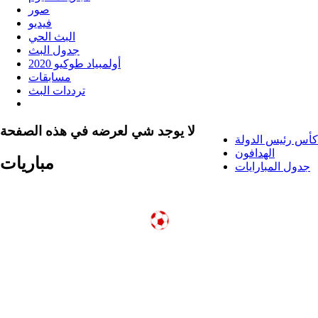
صور
فيديو
البث الحي
جدول البث
أولمبياد طوكيو 2020
مسابقات
ترددات البث
لا يوجد شي لعرضه في هذه الصفحة
كأس رئيس الدولة
الهدافون
مباريات
جدول المبارايات