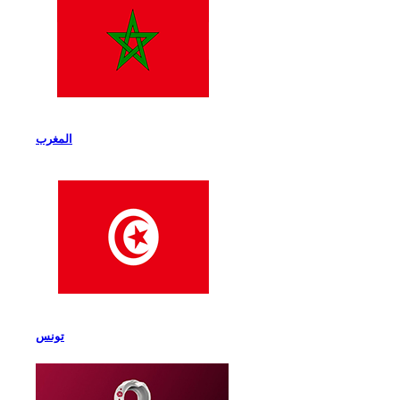
المغرب
تونس