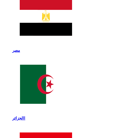
مصر
االجزائر