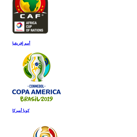
أمم إفريقيا
كوبا أميركا