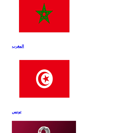
المغرب
تونس