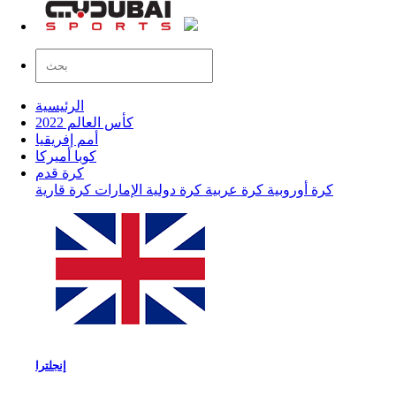
الرئيسية
كأس العالم 2022
أمم إفريقيا
كوبا أميركا
كرة قدم
كرة أوروبية
كرة عربية
كرة دولية
الإمارات
كرة قارية
إنجلترا