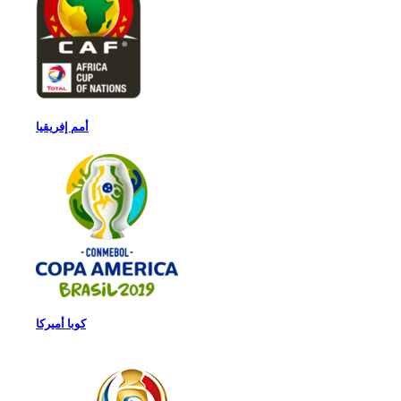
أمم إفريقيا
كوبا أميركا