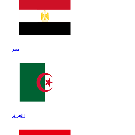
مصر
االجزائر