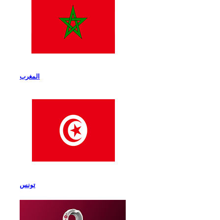
المغرب
تونس