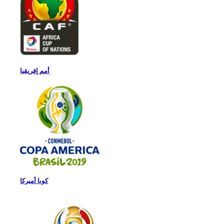
أمم إفريقيا
كوبا أميركا