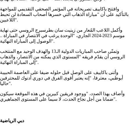
وافتتح باكاييف تصريحاته في المؤتمر الصحفي التقديمي للمواجهة
بالتأكيد على أن "مباراة الذهاب التي خسرها أصحاب السعادة لن تحبط
اللاعبين".
وأكمل اللاعب المُعار من زينيت سان بطرسبرج الروسي حتى نهاية
موسم 2023-2024 الجاري، "الوحدة يرغب في الانتصار في المباراة ..
الوصول إلى المباراة النهائية".
وتمنّى صاحب المباريات الدولية الـ13 والهدف الوحيد مع المنتخب
الروسي أن يقدّم فريقه "المستوى الذي يمكنه من الانتصار، والذهاب
إلى المباراة النهائية".
وأثنى باكاييف على الوصل قبل حلوله ضيفا على العاصمة الحبيبة
أبوظبي، معترفا، "إنه يعتبر أقوى الفرق في دوري أدنوك للمحترفين
حاليا".
وأضاف بهذا الصدد، "ووجود فريقين كبيرين في هذه الموقعة سيكون
ضمانا من أجل نجاح الحدث، لا سيما على المستوى الجماهيري".
دبي الرياضية