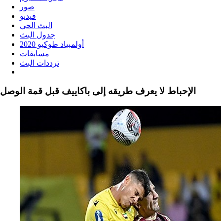
صور
فيديو
البث الحي
جدول البث
أولمبياد طوكيو 2020
مسابقات
ترددات البث
الإحباط لا يعرف طريقه إلى باكاييف قبل قمة الوصل