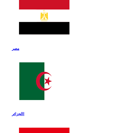
مصر
االجزائر