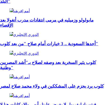
البلد"
أمم إفريقيا
مابولولو وزميليه في مرمى انتقادات مدرب أنغولا بعد
الإقصاء
الدوري الإنجليزي
أحدها السعودية .. 3 خيارات أمام صلاح "من بعد كلوب"
الدوري الإنجليزي
كلوب يثير السخرية بعد وصفه لصلاح بـ"أشد المصريين
وطنية"
أمم إفريقيا
كلوب يرد بحزم على المشككين في ولاء محمد صلاح لمصر
أمم إفريقيا
فيتوريا: ليفربول لا يفرض علينا رأيه .. والإمكانات هنا لا