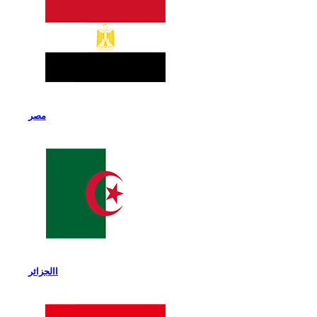
مصر
االجزائر