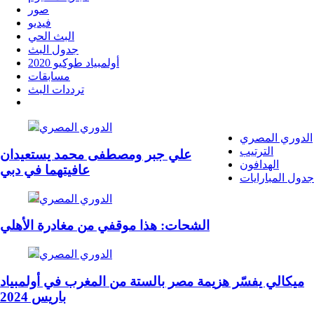
صور
فيديو
البث الحي
جدول البث
أولمبياد طوكيو 2020
مسابقات
ترددات البث
الدوري المصري
الدوري المصري
الترتيب
علي جبر ومصطفى محمد يستعيدان
الهدافون
عافيتهما في دبي
جدول المبارايات
الدوري المصري
الشحات: هذا موقفي من مغادرة الأهلي
الدوري المصري
ميكالي يفسّر هزيمة مصر بالستة من المغرب في أولمبياد
باريس 2024