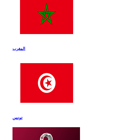
المغرب
تونس