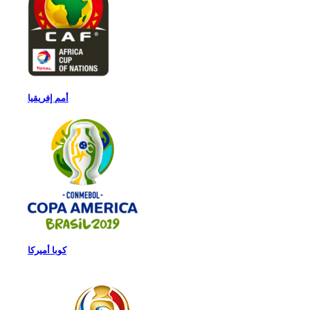
أمم إفريقيا
كوبا أميركا