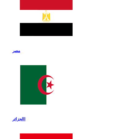
مصر
االجزائر