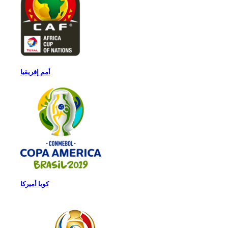
أمم إفريقيا
كوبا أميركا