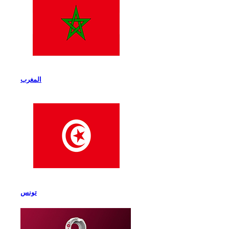
المغرب
تونس