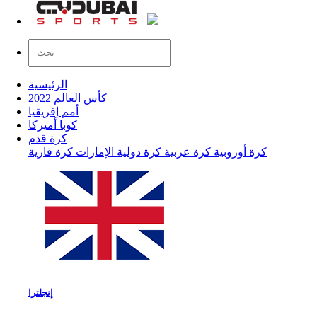
الرئيسية
كأس العالم 2022
أمم إفريقيا
كوبا أميركا
كرة قدم
كرة أوروبية
كرة عربية
كرة دولية
الإمارات
كرة قارية
إنجلترا