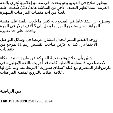
ويظهر صلاح في الفيديو وهو يتحدث في مقابلةٍ إعلاميةٍ تُجرى باللغة
العربية، بينما يُظهر النصف الآخر من الشاشة هاتفٌ ذكيٌ شُغّلت عليه
لعبةٌ من أحد منصات المراهنات الشهيرة.
ويصرّح ابن الـ32 عاما في الفيديو بأنه كثيرا ما يلعب اللعبة على منصة
المراهنات، ويستطيع الفوز بما يصل إلى 5 آلاف دولار في المرة
الواحدة، على حد تعبيره.
ووجد الفيديو المثير للجدل انتشارا عريضا في وسائل التواصل
الاجتماعي، كما أنه عرّض صاحب القميص رقم 11 لموجةٍ من
الانتقادات.
وتبيّن بأن صلاح وقع ضحيةً للفبركة عن طريق تقنية الذكاء
الاصطناعي، فالمقابلة الأصلية كانت قد أُجريت باللغة الإنجليزية في
مارس/آذار المنصرم مع قناة "سكاي سبورت" البريطانية، ولم يكن لها
علاقة إطلاقا بالترويج لمنصة المراهنات.
دبي الرياضية
Thu Jul 04 09:01:50 GST 2024