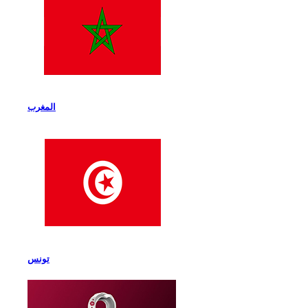
المغرب
تونس