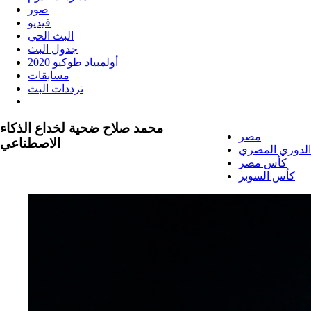
صور
فيديو
البث الحي
جدول البث
أولمبياد طوكيو 2020
مسابقات
ترددات البث
محمد صلاح ضحية لخداع الذكاء
مصر
الاصطناعي
الدوري المصري
كأس مصر
كأس السوبر