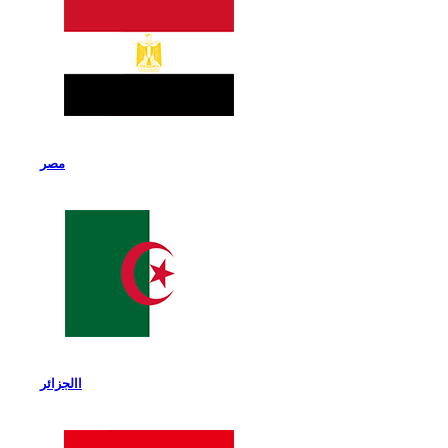
مصر
االجزائر