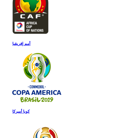
أمم إفريقيا
كوبا أميركا