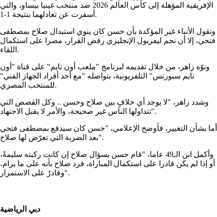
الإفريقية المؤهلة إلى كأس العالم 2026 ضد منتخب غينيا بيساو، والتي
أسفرت عن تعادلهما بنتيجة 1-1.
وتقول الأنباء غير المؤكدة بأن حسن كان ينوي استبدال صلاح بمصطفى
فتحي، إلا أن نجم ليفربول الإنجليزي رفض القرار، مصرا على استكمال
اللقاء.
ونوّه زاهر، من خلال تقديمه لبرنامج "ملعب أون تايم" على قناة "أون
تايم سبورتس" التلفزيونية، بتواصله "مع أحد أفراد الجهاز الفني"
للمنتخب المصري.
وشدد زاهر، "لا يوجد أي خلافٍ بين صلاح وحسن .. وكل القصص التي
تتداولها الناس غير صحيحة، والأمر لا يقبل الاجتهاد".
أما بشأن التغيير، فأوضح الإعلامي، "حسن كان سيدفع بمصطفى فتحي
بعد الضربة التي تعرّض لها صلاح".
وأكمل ابن الـ49 عاما، "قام حسن بسؤال صلاح إن كانت ركبته سليمةً،
أو إذا لم يكن قادرا على استكمال المباراة، فرد صلاح بأنه على ما يرام،
وقادرٌ على الاستمرار".
دبي الرياضية