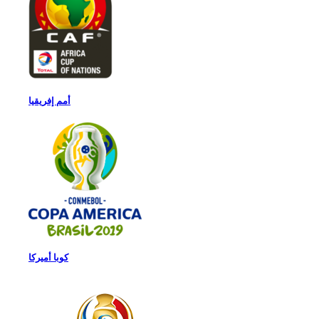
أمم إفريقيا
كوبا أميركا