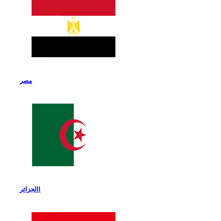
مصر
االجزائر