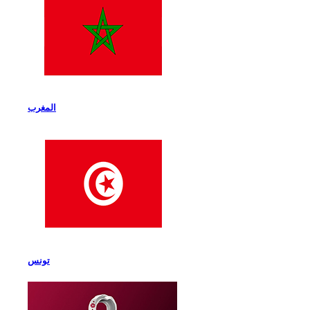
المغرب
تونس