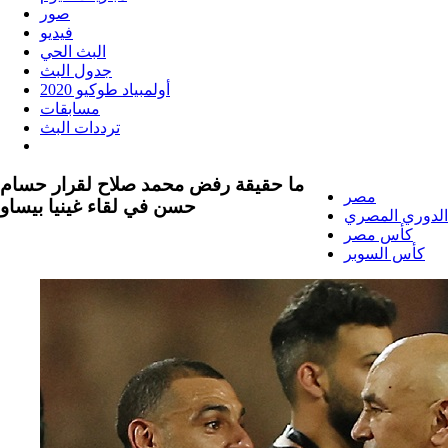
صور
فيديو
البث الحي
جدول البث
أولمبياد طوكيو 2020
مسابقات
ترددات البث
ما حقيقة رفض محمد صلاح لقرار حسام
مصر
حسن في لقاء غينيا بيساو
الدوري المصري
كأس مصر
كأس السوبر