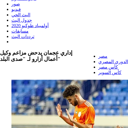
صور
فيديو
البث الحي
جدول البث
أولمبياد طوكيو 2020
مسابقات
ترددات البث
إداري عجمان يدحض مزاعم وكيل
مصر
أعمال أزارو لـ "صدى البلد"
الدوري المصري
كأس مصر
كأس السوبر