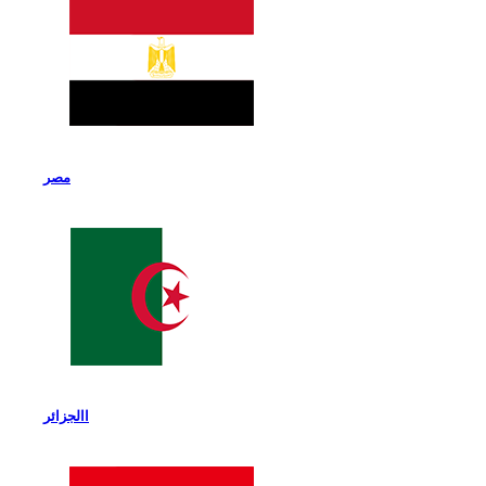
مصر
االجزائر