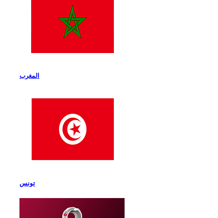
المغرب
تونس