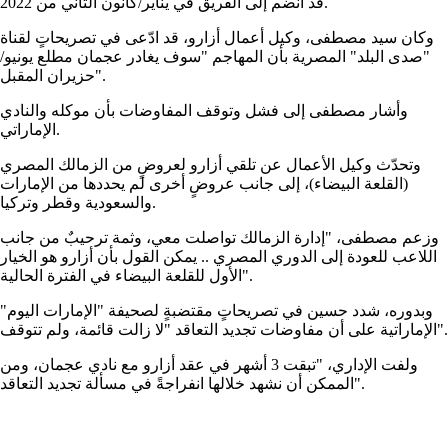
قد انضم إلى الفريق في يناير/كانون الثاني من 2022.
وكان سيد مصطفى، وكيل أعمال أزارو، قد ادّعى في تصريحاتٍ لقناة
"صدى البلد" المصرية بأن المهاجم "سوف يغادر عجمان مطلع يونيو/
حزيران المقبل".
وأشار مصطفى إلى فشل وتوقف المفاوضات بأن موكله والنادي
الإماراتي.
وتحدّث وكيل الأعمال عن تلقي أزارو لعروضٍ من الزمالك المصري
(القلعة البيضاء)، إلى جانب عروضٍ أخرى لم يحددها من الإمارات
والسعودية وقطر وتركيا.
وزعم مصطفى، "إدارة الزمالك تواصلت معي، وثمة ترحيبٌ من جانب
اللاعب للعودة إلى الدوري المصري .. يمكن القول بأن أزارو هو الخيار
الأول للقلعة البيضاء في الفترة الحالية".
وبدوره، شدد حسين في تصريحاتٍ مقتضبةٍ لصحيفة "الإمارات اليوم"
الإماراتية على أن مفاوضات تجديد التعاقد "لا زالت قائمة، ولم تتوقف".
ولفت الإداري، "تبقت 3 أشهر في عقد أزارو مع نادي عجمان، ومن
الممكن أن نشهد خلالها انفراجةً في مسألة تجديد التعاقد".