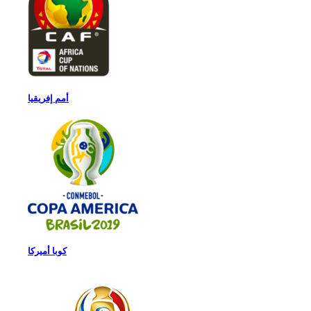
أمم إفريقيا
كوبا أميركا