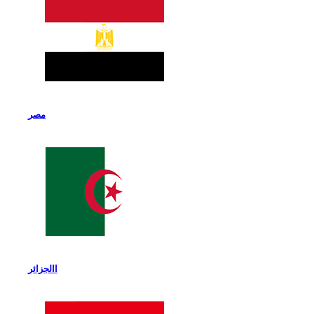
مصر
االجزائر