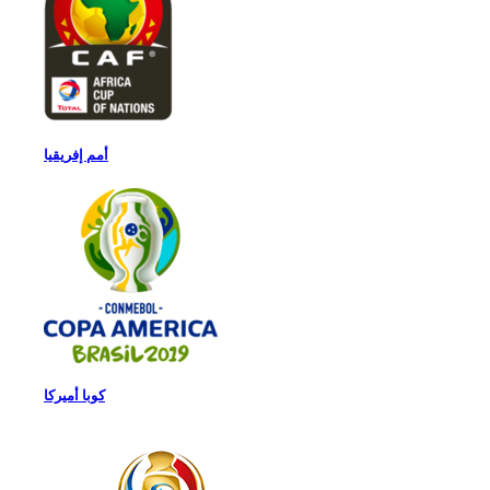
أمم إفريقيا
كوبا أميركا