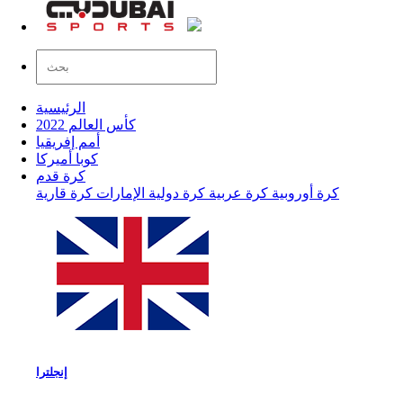
الرئيسية
كأس العالم 2022
أمم إفريقيا
كوبا أميركا
كرة قدم
كرة أوروبية
كرة عربية
كرة دولية
الإمارات
كرة قارية
إنجلترا