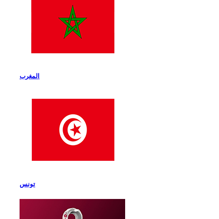
المغرب
تونس