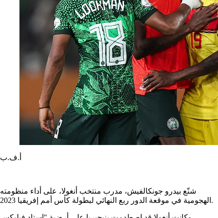
أ.ف.ب
شنّع بيدرو جونكالفيش، مدرب منتخب أنغولا، على أداء منظومته
الهجومية في موقعة الدور ربع النهائي لبطولة كأس أمم إفريقيا 2023.
وكانت أنغولا قد اصطدمت بنيجيريا على أرضية "استاد فيليكس