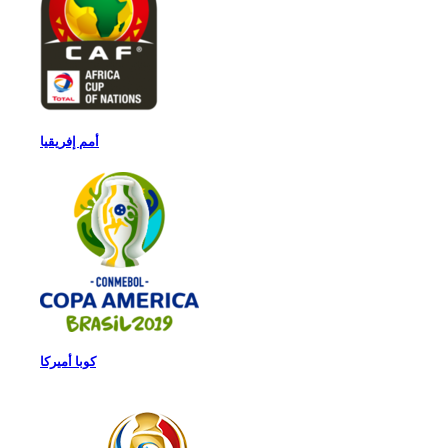
أمم إفريقيا
كوبا أميركا