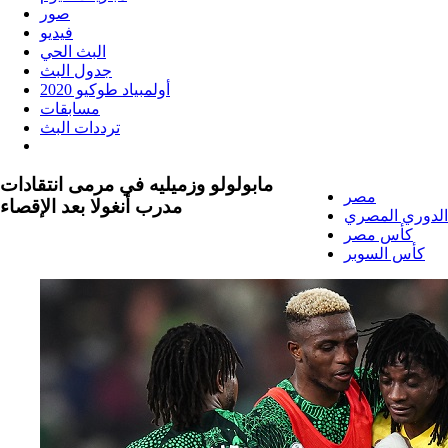
صور
فيديو
البث الحي
جدول البث
أولمبياد طوكيو 2020
مسابقات
ترددات البث
مابولولو وزميليه في مرمى انتقادات
مصر
مدرب أنغولا بعد الإقصاء
الدوري المصري
كأس مصر
كأس السوبر