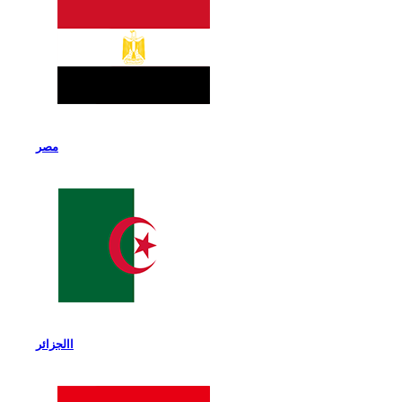
مصر
االجزائر