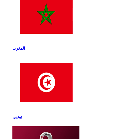
المغرب
تونس