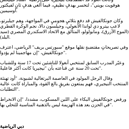
هوفويت بويني"، لتخسر بهدفٍ نظيفٍ، فيما أُلغي هدفٍ ثانٍ لفيكتور
أوسيمين.
وكان جونكالفيش قد دفع بثلاثيٍ هجوميٍ في المواجهة، وهم جيلبرتو،
لاعب بيترو دي لواندا الأنغولي، وجيلسون دالا، نجم الوكرة القطري
(الموج الأزرق)، ومابولولو، المتألق مع الاتحاد الاسكندري المصري (سيد
البلد).
وفي تصريحاتٍ مقتضبةٍ نقلها موقع "سبورتس بريف" الرياضي، اعترف
جونكالفيش، "إن مهاجمينا لم يؤدوا".
وعبّر المدرب السابق لمنتخبي أنغولا للناشئين تحت 17 سنة وللشباب
تحت 20 سنة عن قناعته بأن "نيجيريا كانت أكثر فاعليةً".
وقال الرجل المولود في العاصمة البرتغالية لشبونة، "أود تهنئة
المنتخب النيجيري، فهم يمتعون بفريقٍ بالغ القوة، والمباراة كانت عالية
التطلبات".
ورفض جونكالفيش البكاء على اللبن المسكوب، مشددا، "إن الانخراط
في الحزن بعد هذه الهزيمة ليس بالذهنية المناسبة للتحلي بها".
دبي الرياضية