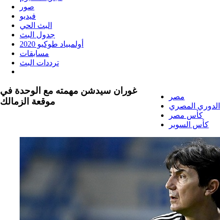
صور
فيديو
البث الحي
جدول البث
أولمبياد طوكيو 2020
مسابقات
ترددات البث
غوران سيدشن مهمته مع الوحدة في
مصر
موقعة الزمالك
الدوري المصري
كأس مصر
كأس السوبر