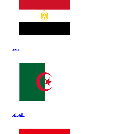
مصر
االجزائر