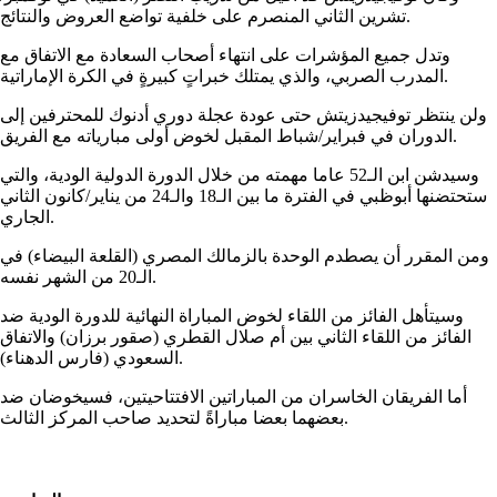
تشرين الثاني المنصرم على خلفية تواضع العروض والنتائج.
وتدل جميع المؤشرات على انتهاء أصحاب السعادة مع الاتفاق مع
المدرب الصربي، والذي يمتلك خبراتٍ كبيرةٍ في الكرة الإماراتية.
ولن ينتظر توفيجيدزيتش حتى عودة عجلة دوري أدنوك للمحترفين إلى
الدوران في فبراير/شباط المقبل لخوض أولى مبارياته مع الفريق.
وسيدشن ابن الـ52 عاما مهمته من خلال الدورة الدولية الودية، والتي
ستحتضنها أبوظبي في الفترة ما بين الـ18 والـ24 من يناير/كانون الثاني
الجاري.
ومن المقرر أن يصطدم الوحدة بالزمالك المصري (القلعة البيضاء) في
الـ20 من الشهر نفسه.
وسيتأهل الفائز من اللقاء لخوض المباراة النهائية للدورة الودية ضد
الفائز من اللقاء الثاني بين أم صلال القطري (صقور برزان) والاتفاق
السعودي (فارس الدهناء).
أما الفريقان الخاسران من المباراتين الافتتاحيتين، فسيخوضان ضد
بعضهما بعضا مباراةً لتحديد صاحب المركز الثالث.