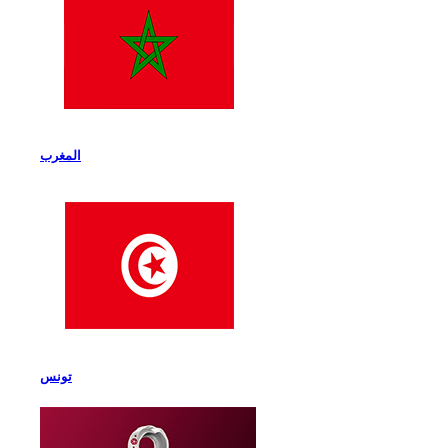
المغرب
تونس