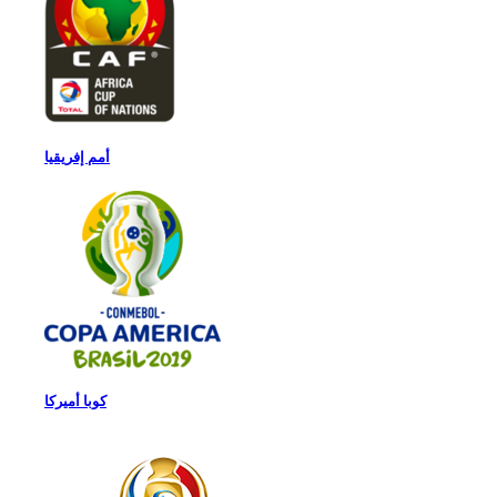
أمم إفريقيا
كوبا أميركا