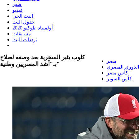
صور
فيديو
البث الحي
جدول البث
أولمبياد طوكيو 2020
مسابقات
ترددات البث
كلوب يثير السخرية بعد وصفه لصلاح
مصر
بـ"أشد المصريين وطنية"
الدوري المصري
كأس مصر
كأس السوبر