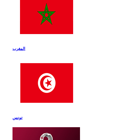
المغرب
تونس