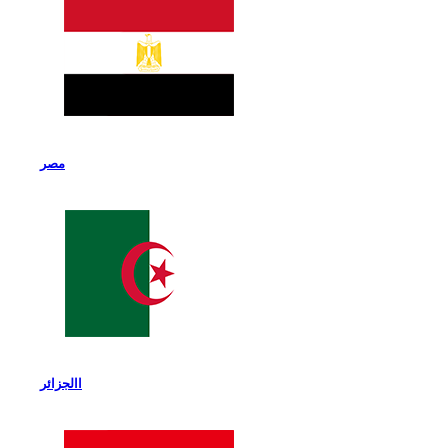
مصر
االجزائر