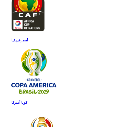
أمم إفريقيا
كوبا أميركا