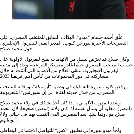
علّق أحمد حسام "ميدو"، الهدّاف السابق للمنتخب المصري، على
التصريحات الأخيرة ليورجن كلوب، المدير الفني لليفربول الإنجليزي،
حول محمد صلاح.
وكان صلاح قد تعرّض لسيلٍ من الاتهامات بمنح ليفربول الأولوية على
حساب المنتخب المصري حينما غادر معسكر الفراعنة، وعاد إلى مدينة
ليفربول الإنجليزية، لتلقي العلاج من الإصابة التي ألمّت به خلال
مشاركته في دور المجموعات من كأس أمم إفريقيا 2023.
ورفض كلوب بدوره التشكيك في وطنية "أبو مكة"، ووفائه للمنتخب
المصري، من خلال حديثه لقناة "بي إن سبورتس" التلفزيونية.
وشدد المدرب الألماني، "إذا كان أحدٌ يشكك في ولاء محمد صلاح
(لمصر)، فعليه أن يسأل نفسه إذا كان ولائه (لمصر) صحيحا، لأن محمد
صلاح هو دونما شكٍ أشد المصريين الذي التقيت بهم في حياتي ولاءً
لوطنهم".
ولجأ ميدو بدوره إلى تطبيق "اكس" للتواصل الاجتماعي ليتعاطى