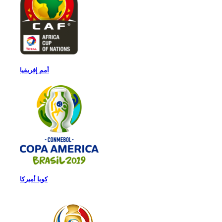
أمم إفريقيا
كوبا أميركا