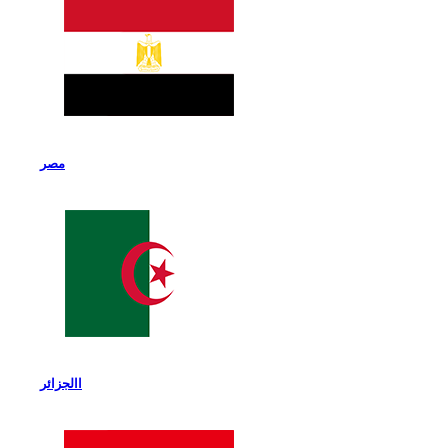
مصر
االجزائر