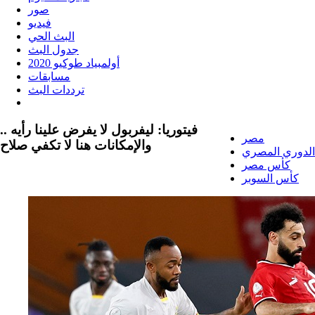
صور
فيديو
البث الحي
جدول البث
أولمبياد طوكيو 2020
مسابقات
ترددات البث
فيتوريا: ليفربول لا يفرض علينا رأيه ..
مصر
والإمكانات هنا لا تكفي صلاح
الدوري المصري
كأس مصر
كأس السوبر