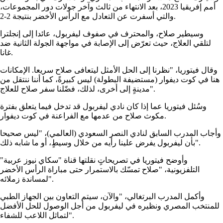
أمم إفريقيا 2023، بعد الانتهاء من ثالث وآخر جولات دور المجموعات،
والتي أسفرت عن التعادل مع الرأس الأخضر بنتيجة 2-2.
وسيطير صلاح، والمحترف في صفوف ليفربول، عائدا إلى إنجلترا
لتلقي العلاج، حيث تعرّض إلى الإصابة في مواجهة الجولة الثانية ضد
غانا.
وقال فيتوريا، "نظرنا إلى الحل الأمثل ليتعافى صلاح سريعا. الإمكانات
هنا في كوت ديفوار (مستضيفة البطولة) ليس كبيرةً، كما أننا ننتقل من
مدينةٍ إلى أخرى، لذلك، فضّلنا سفر صلاح للعلاج".
وسُئل فيتوريا عما إذا كان نادي ليفربول قد تدخل فيما يتعلق بفترة
مكوث صلاح من عدمها مع الفراعنة في كوت ديفوار.
وأجاب المدرب السابق لنادي النصر السعودي (العالمي)، "ليس صحيحا
بأن ليفربول يفرض علينا رأيه من خلال وسيطٍ، أو ما شابه ذلك".
وأوضح فيتوريا في تصريحاتٍ نقلتها قناة "سكاي نيوز عربية"
التلفزيونية، "صلاح تمسّك بالاستمرار حتى مباراة الرأس الأخضر
لمساندة زملائه".
وأكمل المدرب البرتغالي، "والآن، سيتم التعاون بين الجهاز الطبي
للمنتخب المصري ونظيره في ليفربول من أجل الوصول للحل الأفضل
لتماثل اللاعب للشفاء".