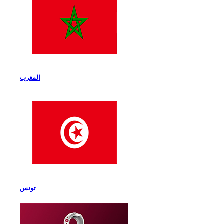
المغرب
تونس