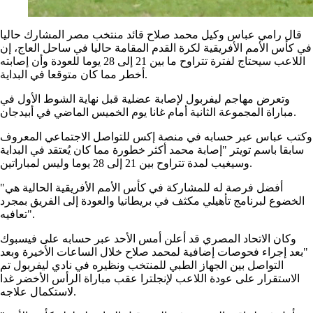
قال رامي عباس وكيل محمد صلاح قائد منتخب مصر المشارك حاليا
في كأس الأمم الأفريقية لكرة القدم المقامة حاليا في ساحل العاج، إن
اللاعب سيحتاج لفترة تتراوح ما بين 21 إلى 28 يوما للعودة وأن إصابته
أخطر مما كان متوقعا في البداية.
وتعرض مهاجم ليفربول لإصابة عضلية قبل نهاية الشوط الأول في
مباراة المجموعة الثانية أمام غانا يوم الخميس الماضي في أبيدجان.
وكتب عباس عبر حسابه في منصة إكس للتواصل الاجتماعي المعروف
سابقا باسم تويتر "إصابة محمد أكثر خطورة مما كان يُعتقد في البداية
وسيغيب لمدة تتراوح بين 21 إلى 28 يوما وليس لمباراتين.
"أفضل فرصة له للمشاركة في كأس الأمم الأفريقية الحالية هي
الخضوع لبرنامج تأهيلي مكثف في بريطانيا والعودة إلى الفريق بمجرد
تعافيه".
وكان الاتحاد المصري قد أعلن أمس الأحد عبر حسابه على فيسبوك
"بعد إجراء فحوصات إضافية لمحمد صلاح خلال الساعات الأخيرة وبعد
التواصل بين الجهاز الطبي للمنتخب ونظيره في نادي ليفربول تم
الاستقرار على عودة اللاعب لإنجلترا عقب مباراة الرأس الأخضر غدا
لاستكمال علاجه.