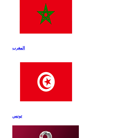
المغرب
تونس