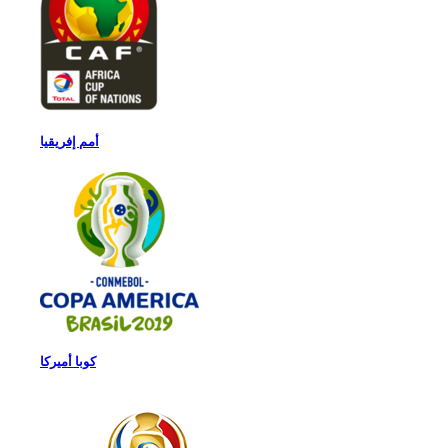
أمم إفريقيا
كوبا أميركا