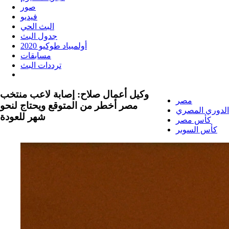
صور
فيديو
البث الحي
جدول البث
أولمبياد طوكيو 2020
مسابقات
ترددات البث
وكيل أعمال صلاح: إصابة لاعب منتخب
مصر
مصر أخطر من المتوقع ويحتاج لنحو
الدوري المصري
شهر للعودة
كأس مصر
كأس السوبر