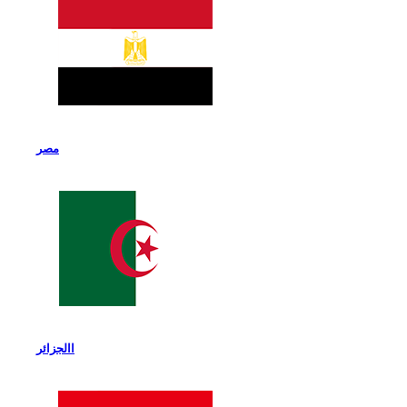
مصر
االجزائر