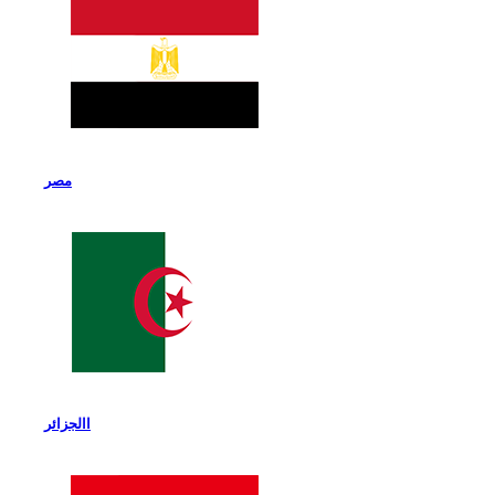
مصر
االجزائر