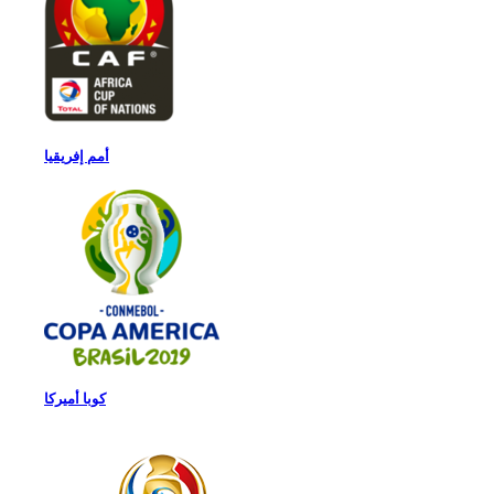
أمم إفريقيا
كوبا أميركا