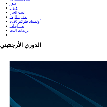
صور
فيديو
البث الحي
جدول البث
أولمبياد طوكيو 2020
مسابقات
ترددات البث
الدوري الأرجنتيني