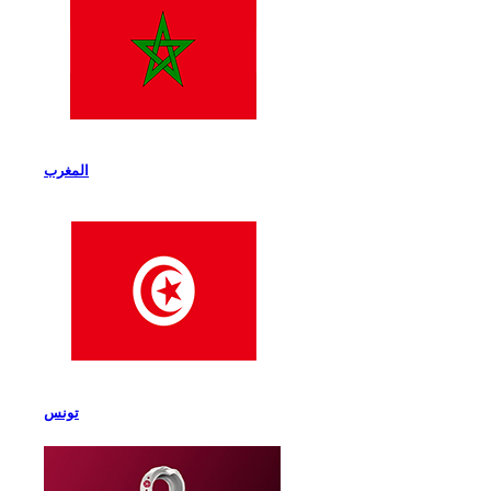
المغرب
تونس