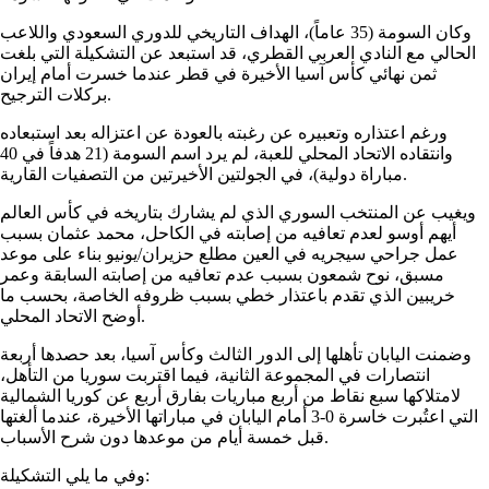
وكان السومة (35 عاماً)، الهداف التاريخي للدوري السعودي واللاعب
الحالي مع النادي العربي القطري، قد استبعد عن التشكيلة التي بلغت
ثمن نهائي كأس آسيا الأخيرة في قطر عندما خسرت أمام إيران
بركلات الترجيح.
ورغم اعتذاره وتعبيره عن رغبته بالعودة عن اعتزاله بعد استبعاده
وانتقاده الاتحاد المحلي للعبة، لم يرد اسم السومة (21 هدفاً في 40
مباراة دولية)، في الجولتين الأخيرتين من التصفيات القارية.
ويغيب عن المنتخب السوري الذي لم يشارك بتاريخه في كأس العالم
أيهم أوسو لعدم تعافيه من إصابته في الكاحل، محمد عثمان بسبب
عمل جراحي سيجريه في العين مطلع حزيران/يونيو بناء على موعد
مسبق، نوح شمعون بسبب عدم تعافيه من إصابته السابقة وعمر
خريبين الذي تقدم باعتذار خطي بسبب ظروفه الخاصة، بحسب ما
أوضح الاتحاد المحلي.
وضمنت اليابان تأهلها إلى الدور الثالث وكأس آسيا، بعد حصدها أربعة
انتصارات في المجموعة الثانية، فيما اقتربت سوريا من التأهل،
لامتلاكها سبع نقاط من أربع مباريات بفارق أربع عن كوريا الشمالية
التي اعتُبرت خاسرة 0-3 أمام اليابان في مباراتها الأخيرة، عندما ألغتها
قبل خمسة أيام من موعدها دون شرح الأسباب.
وفي ما يلي التشكيلة: