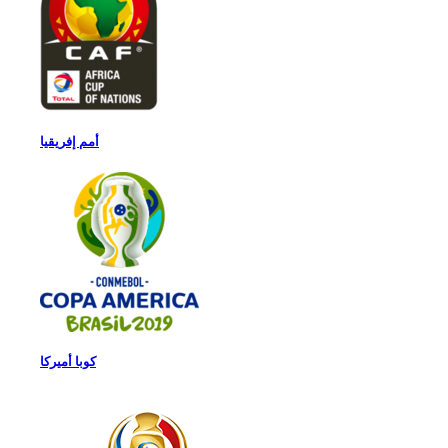
أمم إفريقيا
كوبا أميركا