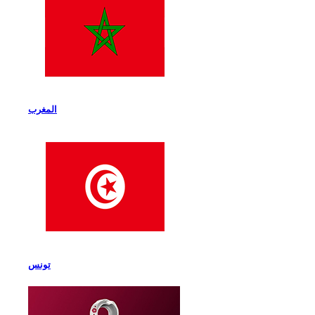
المغرب
تونس