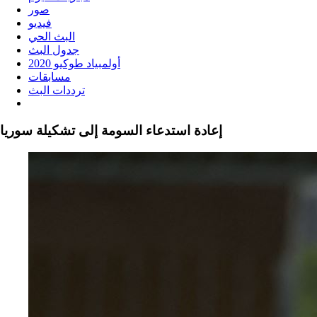
صور
فيديو
البث الحي
جدول البث
أولمبياد طوكيو 2020
مسابقات
ترددات البث
إعادة استدعاء السومة إلى تشكيلة سوريا