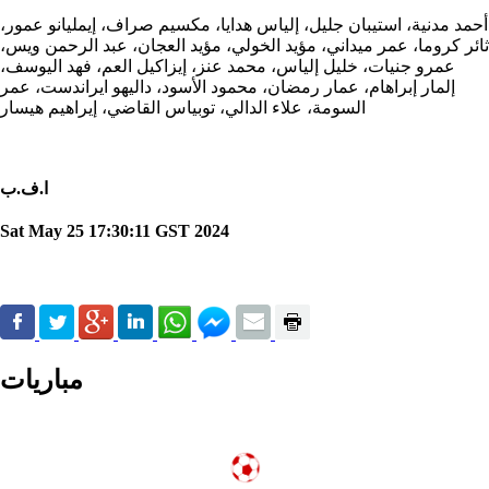
أحمد مدنية، استيبان جليل، إلياس هدايا، مكسيم صراف، إيمليانو عمور،
ثائر كروما، عمر ميداني، مؤيد الخولي، مؤيد العجان، عبد الرحمن ويس،
عمرو جنيات، خليل إلياس، محمد عنز، إيزاكيل العم، فهد اليوسف،
إلمار إبراهام، عمار رمضان، محمود الأسود، داليهو ايراندست، عمر
السومة، علاء الدالي، توبياس القاضي، إيراهيم هيسار
ا.ف.ب
Sat May 25 17:30:11 GST 2024
مباريات