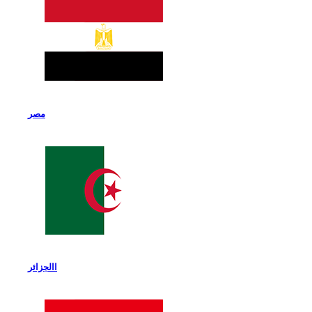
مصر
االجزائر