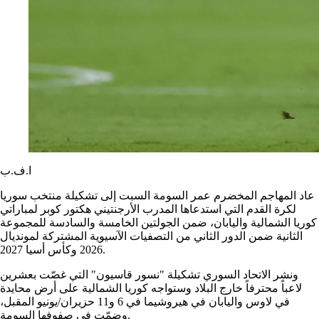
ا.ف.ب
عاد المهاجم المخضرم عمر السومة السبت إلى تشكيلة منتخب سوريا
لكرة القدم التي استدعاها المدرب الأرجنتيني هكتور كوبر لمباراتي
كوريا الشمالية واليابان، ضمن الجولتين الخامسة والسادسة للمجموعة
الثانية ضمن الدور الثاني من التصفيات الآسيوية المشتركة لمونديال
2026 وكأس أسيا 2027.
ونشر الاتحاد السوري تشكيلة "نسور قاسيون" التي غصّت بعشرين
لاعباً محترفاً خارج البلاد وستواجه كوريا الشمالية على أرض محايدة
في لاوس واليابان في هيروشيما في 6 و11 حزيران/يونيو المقبل،
وضمّت في صفوفها السومة.