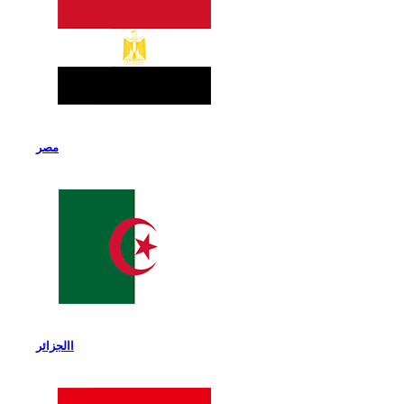
مصر
االجزائر