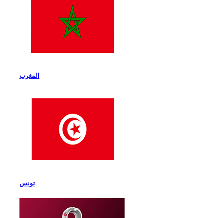
المغرب
تونس