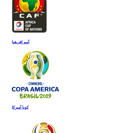
أمم إفريقيا
كوبا أميركا