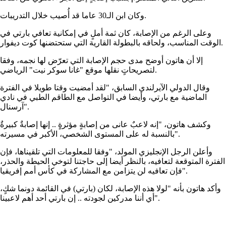
وكان ابن الـ30 عاما قد أُصيب خلال التدريبات.
وعلى الرغم من الإصابة، كان ثمة أملٍ في إمكانية تعافي بارتي في
الوقت المناسب، ولحاقه بالبطولة القارية التي ستحتضنها كوت ديفوار.
إلا أن هاتون أوضح مدى حجم الإصابة التي تعرّض لها نجمه، وفقا
لتصريحاتٍ نقلها موقع "غانا سوكر نيت" الرياضي.
وقال الدولي الآيرلندي السابق، "لقد أمضيت وقتا طويلا في الفترة
الماضية مع بارتي، وأيضا في التواصل مع الطاقم الطبي في نادي
آرسنال".
وكشف هاتون، "إنه لاعبٌ عانى من إصابةٍ مؤثرةٍ .. إنها إصابةٌ كبيرةٌ
بالنسبة له على المستوى الشخصي، الأكبر في مسيرته".
وأعلن الرجل الإنجليزي المولد، "وفقا للمعلومات التي تلقيناها، فإن
الفترة المتوقعة لتعافيه، بالنظر أيضا إلى حاجتنا لتوخي الحيطة والحذر،
فإن تعافيه لن يتزامن مع المشاركة في كأس أمم إفريقيا".
وأكد هاتون بأنه "لولا هذه الإصابة، لكان (بارتي) في القائمة دونما شكٍ،
أي أننا مدركين لجودته .. إن بارتي أحد أهم لاعبينا".