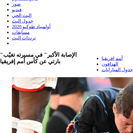
صور
فيديو
البث الحي
جدول البث
أولمبياد طوكيو 2020
مسابقات
ترددات البث
"الإصابة الأكبر" في مسيرته تغيّب
أمم إفريقيا
بارتي عن كأس أمم إفريقيا
الهدافون
جدول المبارايات