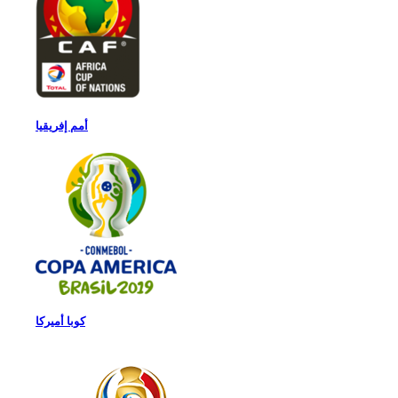
أمم إفريقيا
كوبا أميركا