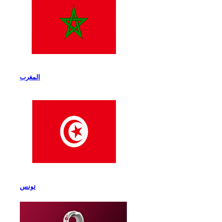
المغرب
تونس