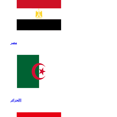
مصر
االجزائر