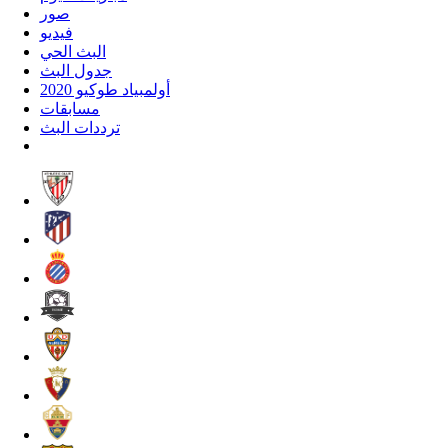
صور
فيديو
البث الحي
جدول البث
أولمبياد طوكيو 2020
مسابقات
ترددات البث