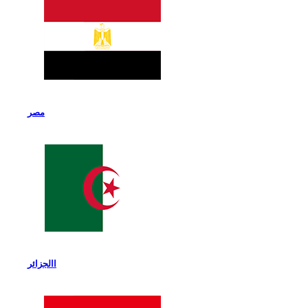
مصر
االجزائر