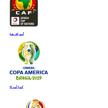
أمم إفريقيا
كوبا أميركا