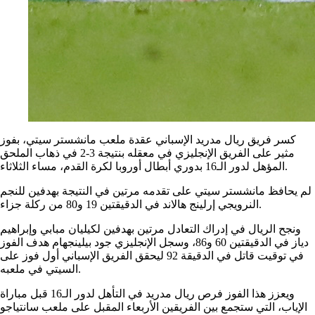
كسر فريق ريال مدريد الإسباني عقدة ملعب مانشستر سيتي، بفوز
مثير على الفريق الإنجليزي في معقله بنتيجة 3-2 في ذهاب الملحق
المؤهل لدور الـ16 بدوري أبطال أوروبا لكرة القدم، مساء الثلاثاء.
لم يحافظ مانشستر سيتي على تقدمه مرتين في النتيجة بهدفين للنجم
النرويجي إرلينج هالاند في الدقيقتين 19 و80 من ركلة جزاء.
ونجح الريال في إدراك التعادل مرتين بهدفين لكيليان مبابي وإبراهيم
دياز في الدقيقتين 60 و86، وسجل الإنجليزي جود بيلينجهام هدف الفوز
في توقيت قاتل في الدقيقة 92 ليحقق الفريق الإسباني أول فوز على
السيتي في ملعبه.
ويعزز هذا الفوز فرص ريال مدريد في التأهل لدور الـ16 قبل مباراة
الإياب، التي ستجمع بين الفريقين الأربعاء المقبل على ملعب سانتياجو