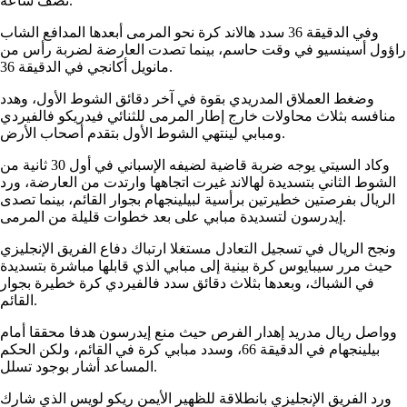
نصف ساعة.
وفي الدقيقة 36 سدد هالاند كرة نحو المرمى أبعدها المدافع الشاب
راؤول أسينسيو في وقت حاسم، بينما تصدت العارضة لضربة رأس من
مانويل أكانجي في الدقيقة 36.
وضغط العملاق المدريدي بقوة في آخر دقائق الشوط الأول، وهدد
منافسه بثلاث محاولات خارج إطار المرمى للثنائي فيدريكو فالفيردي
ومبابي لينتهي الشوط الأول بتقدم أصحاب الأرض.
وكاد السيتي يوجه ضربة قاضية لضيفه الإسباني في أول 30 ثانية من
الشوط الثاني بتسديدة لهالاند غيرت اتجاهها وارتدت من العارضة، ورد
الريال بفرصتين خطيرتين برأسية لبيلينجهام بجوار القائم، بينما تصدى
إيدرسون لتسديدة مبابي على بعد خطوات قليلة من المرمى.
ونجح الريال في تسجيل التعادل مستغلا ارتباك دفاع الفريق الإنجليزي
حيث مرر سيبايوس كرة بينية إلى مبابي الذي قابلها مباشرة بتسديدة
في الشباك، وبعدها بثلاث دقائق سدد فالفيردي كرة خطيرة بجوار
القائم.
وواصل ريال مدريد إهدار الفرص حيث منع إيدرسون هدفا محققا أمام
بيلينجهام في الدقيقة 66، وسدد مبابي كرة في القائم، ولكن الحكم
المساعد أشار بوجود تسلل.
ورد الفريق الإنجليزي بانطلاقة للظهير الأيمن ريكو لويس الذي شارك