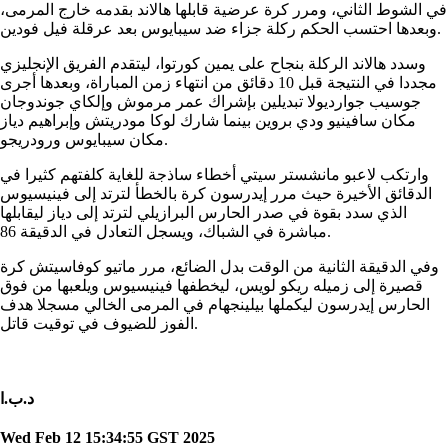
في الشوط الثاني، ومرر كرة عرضية قابلها هالاند بقدمه خارج المرمى،
وبعدها احتسب الحكم ركلة جزاء ضد سيبايوس بعد عرقلة فيل فودين.
وسدد هالاند الركلة بنجاح على يمين كورتوا، ليتقدم الفريق الإنجليزي
مجددا في النتيجة قبل 10 دقائق من انتهاء زمن المباراة، وبعدها أجرى
جوسيب جوارديولا تبديلين بإشراك عمر مرموش وإلكاي جوندوجان
مكان سافينيو ودي بروين بينما شارك لوكا مودريتش وإبراهيم دياز
مكان سيبايوس ورودريجو.
وارتكب لاعبو مانشستر سيتي أخطاء ساذجة للغاية كلفتهم كثيرا في
الدقائق الأخيرة حيث مرر إيدرسون كرة بالخطأ لترتد إلى فينيسيوس
الذي سدد بقوة في صدر الحارس البرازيلي لترتد إلى دياز ليقابلها
مباشرة في الشباك، ويسجل التعادل في الدقيقة 86.
وفي الدقيقة الثانية من الوقت بدل الضائع، مرر ماتيو كوفاسيتش كرة
قصيرة إلى زميله ريكو لويس، ليخطفها فينيسيوس ويلعبها من فوق
الحارس إيدرسون ليكملها بيلينجهام في المرمى الخالي مسجلا هدف
الفوز للضيوف في توقيت قاتل.
د.ب.ا
Wed Feb 12 15:34:55 GST 2025