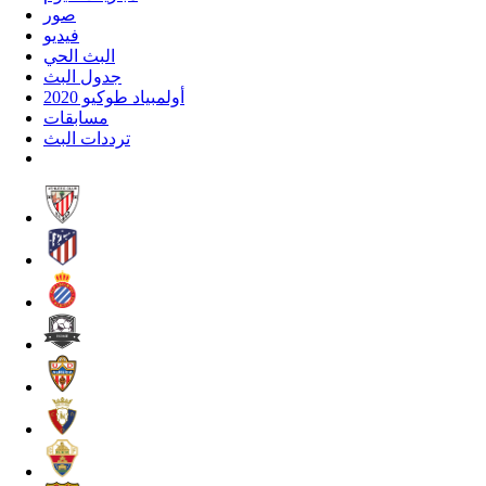
صور
فيديو
البث الحي
جدول البث
أولمبياد طوكيو 2020
مسابقات
ترددات البث