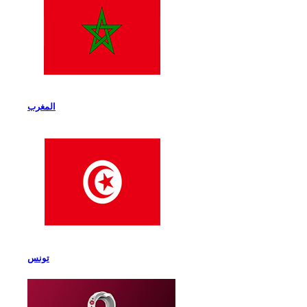
المغرب
تونس