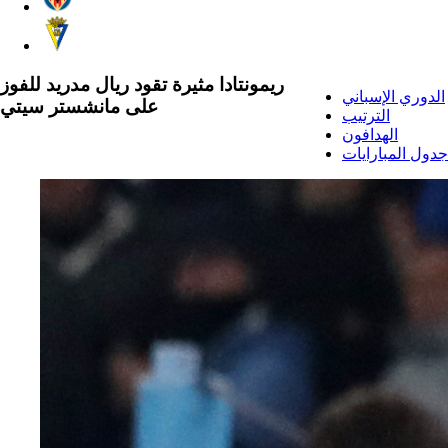
ريمونتادا مثيرة تقود ريال مدريد للفوز
الدوري الإسباني
على مانشستر سيتي
الترتيب
الهدافون
جدول المبارايات