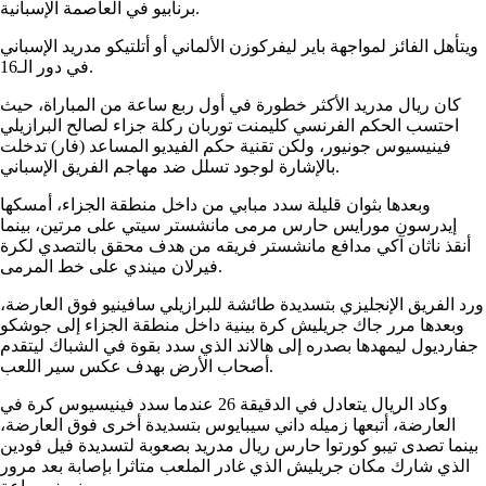
برنابيو في العاصمة الإسبانية.
ويتأهل الفائز لمواجهة باير ليفركوزن الألماني أو أتلتيكو مدريد الإسباني
في دور الـ16.
كان ريال مدريد الأكثر خطورة في أول ربع ساعة من المباراة، حيث
احتسب الحكم الفرنسي كليمنت توربان ركلة جزاء لصالح البرازيلي
فينيسيوس جونيور، ولكن تقنية حكم الفيديو المساعد (فار) تدخلت
بالإشارة لوجود تسلل ضد مهاجم الفريق الإسباني.
وبعدها بثوان قليلة سدد مبابي من داخل منطقة الجزاء، أمسكها
إيدرسون مورايس حارس مرمى مانشستر سيتي على مرتين، بينما
أنقذ ناثان آكي مدافع مانشستر فريقه من هدف محقق بالتصدي لكرة
فيرلان ميندي على خط المرمى.
ورد الفريق الإنجليزي بتسديدة طائشة للبرازيلي سافينيو فوق العارضة،
وبعدها مرر جاك جريليش كرة بينية داخل منطقة الجزاء إلى جوشكو
جفارديول ليمهدها بصدره إلى هالاند الذي سدد بقوة في الشباك ليتقدم
أصحاب الأرض بهدف عكس سير اللعب.
وكاد الريال يتعادل في الدقيقة 26 عندما سدد فينيسيوس كرة في
العارضة، أتبعها زميله داني سيبايوس بتسديدة أخرى فوق العارضة،
بينما تصدى تيبو كورتوا حارس ريال مدريد بصعوبة لتسديدة فيل فودين
الذي شارك مكان جريليش الذي غادر الملعب متاثرا بإصابة بعد مرور