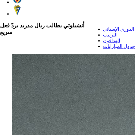
أنشيلوتي يطالب ريال مدريد بردّ فعل
الدوري الإسباني
سريع
الترتيب
الهدافون
جدول المبارايات