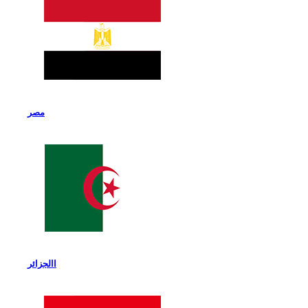
مصر
االجزائر