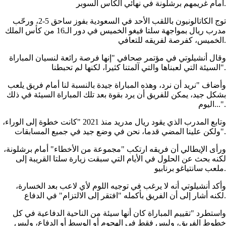
أمام غريمهم برشلونة في نهائي الكأس السوبر.
توج الكاتالونيون باللقب الأحد في السعودية بفوز ساحق 5-2، ورحّب
مدرب ريال بمواجهة سلتا فيغو الخميس في دور الـ16 من كأس الملك
الخميس، كفرصة لفريقه للتعافي.
وقال أنشيلوتي في مؤتمر صحافي "إنها فرصة رائعة لنسيان المباراة
السيئة التي لعبناها والتي آلمتنا كثيرا، لكنها لم تحبطنا".
وأضاف "نريد أن نرد، وهذه المباراة جيدة بالنسبة لنا أمام فريق يلعب
بشكل جيد، يمكن للفريق أن يرد بقوة بعد تلك المباراة السيئة في ذلك
اليوم...".
وتابع المدرب الذي يقود ريال مدريد منذ 2021 "كانت خطوة إلى الوراء،
ولكن علينا المضي قدما، نحن في وضع جيد في جميع المسابقات".
ورأى الإيطالي أن فريقه ارتكب "مجموعة من الأخطاء" أمام برشلونة،
لكنه بحث عن الحلول في الأيام التي سبقت زيارة سلتا القريبة إلى
ملعب سانتياغو برنابيو.
وأكد أنشيلوتي أنه لا يرغب في توجيه اللوم لأي لاعب بعد الخسارة،
لكنه أشار إلى أن الفريق بأكمله "افتقر إلى الالتزام" في الدفاع.
واستطرد "تقييم المباراة كان أنها سيئة من الناحية الدفاعية في كل
خطوط الفريق، وليس فقط في الهجوم أو الوسط أو الدفاع، وليس