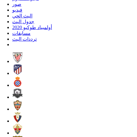
صور
فيديو
البث الحي
جدول البث
أولمبياد طوكيو 2020
مسابقات
ترددات البث