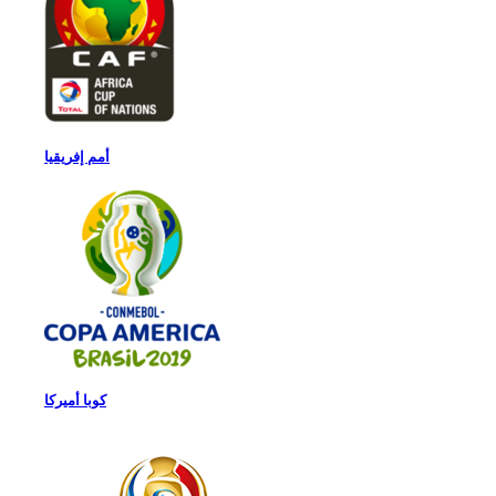
أمم إفريقيا
كوبا أميركا