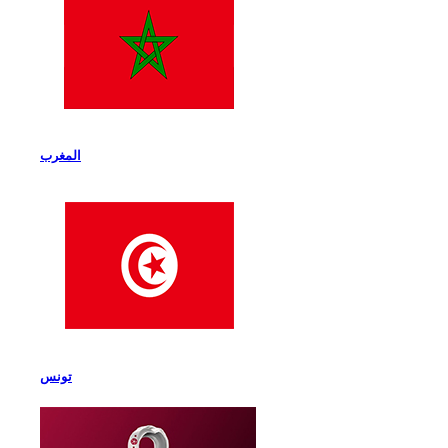
المغرب
تونس