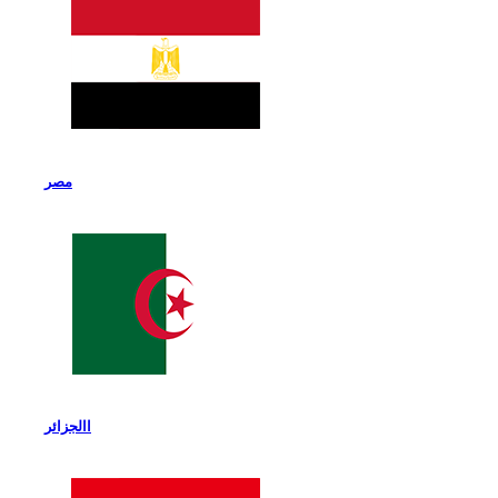
مصر
االجزائر