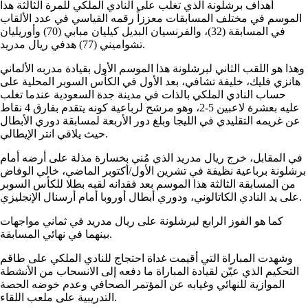
أهداف برشلونة الذي تغلب على النادي الملكي للمرة الثالثة هذا
الموسم في مختلف المسابقات معززاً رقمه القياسي في عدد الألقاب
في المسابقة (32)، والفرنسيان البديل كيليان مبابي (70) وأوريليان
تشواميني (77) هدفي ريال مدريد.
وهذا هو اللقب الثاني لبرشلونة هذا الموسم الأول بقيادة مدربه الألماني
هانزي فليك، خليفة تشافي، بعد الأول في الكأس السوبر المحلية على
حساب النادي الملكي بالذات في مدينة جدة السعودية عندما تغلب
عليه بعشرة لاعبين 5-2، وهو مرشح لرباعية كونه يتقدم بفارق 4 نقاط
عن غريمه التقليدي في الليجا وبلغ دور الأربعة لمسابقة دوري الأبطال
حيث يلاقي انتر الإيطالي.
في المقابل، خرج ريال مدريد الذي مُني بخسارة مذلة على أرضه أمام
برشلونة برباعية نظيفة في تشرين الأول/أكتوبر الماضي، خالي الوفاض
من المسابقة الثالثة هذا الموسم بعد فقدانه لقبه بطلا للكأس السوبر
على يد النادي الكاتالوني، ودوري أبطال أوروبا أمام أرسنال الإنجليزي.
كما هو الفوز الرابع لبرشلونة على ريال مدريد في ثماني مواجهات
بينهما في نهائي المسابقة.
وشهدت المباراة التي أقيمت غداة احتجاج للنادي الملكي على طاقم
التحكيم الذي عيّن لقيادة المباراة ما دفعه إلى الانسحاب من الأنشطة
الموازية للنهائي وغيابه عن المؤتمر الصحافي وعدم خوضه الحصة
التدريبية على ملعب اللقاء.