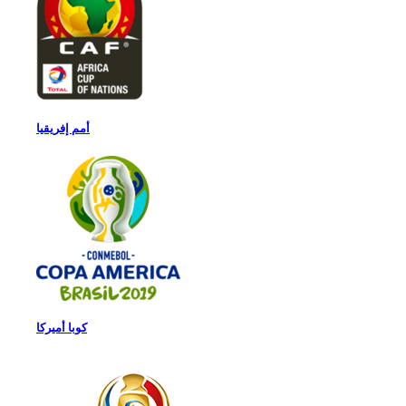
أمم إفريقيا
كوبا أميركا