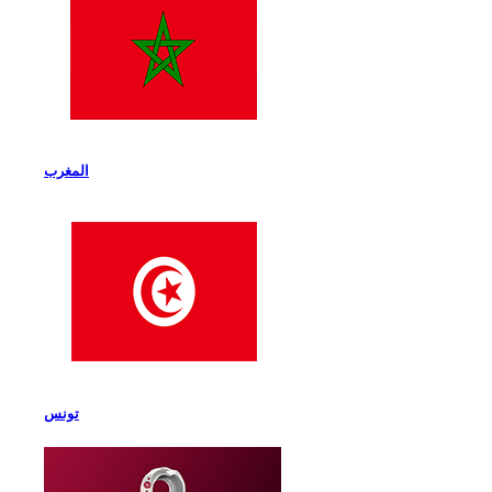
المغرب
تونس