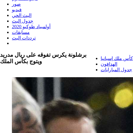
صور
فيديو
البث الحي
جدول البث
أولمبياد طوكيو 2020
مسابقات
ترددات البث
برشلونة يكرس تفوقه على ريال مدريد
كأس ملك إسبانيا
ويتوج بكأس الملك
الهدافون
جدول المبارايات