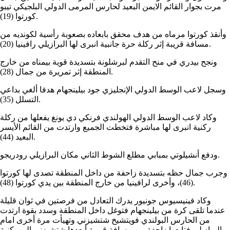
مرت بجوار القائم الايمن البعيد لحارس المرمى الدولي البلجيكي تيبو
كورتوا (19).
وأنقذ كورتوا مرماه من هدف محقق بابعاده بصعوبة رأسية لكونديه من
مسافة قريبة إثر ركلة حرة جانبية انبرى لها البرازيلي رافينيا (20).
ونجح بيدري في منح التقدم لبرشلونة بتسديدة قوية بيمناه من خارج
المنطقة إثر تمريرة من جمال (28).
وسجل لاعب الوسط الدولي الإنجليزي جود بيلينجهام هدفا ألغي بداعي
التسلل (35).
وكاد لاعب الوسط الدولي الهولندي فرنكي دي يونغ يفعلها من ركلة
ركنية انبرى لها مباشرة فتخطت الجميع وارتدت من القائم الأيسر
البعيد (44).
ودفع أنشيلوتي بمبابي مطلع الشوط الثاني مكان البرازيلي رودريجو.
وجرب جمال حظه بتسديدة زاحفة من داخل المنطقة تصدى لها كورتوا
(46)، وأخرى لرافينيا من خارج المنطقة بين يدي كورتوا (48).
وكاد فينيسيوس جونيور يدرك التعادل من فرصتين في ثوان قليلة
عندما تلقى كرة من بيلينجهام فتوغل داخل المنطقة وسدد بقوة ارتدت
من الحارس البولندي فويتشيخ شتشيزني وتهيأت مرة أخرى امام
البرازيلي فتابعها زاحفة من مسافة قريبة أبعدها شتشيزني الى ركنية