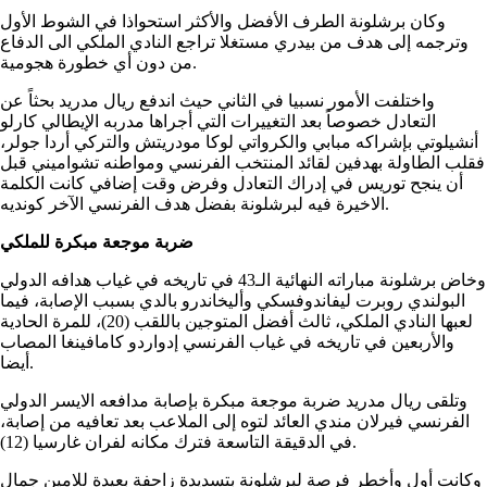
وكان برشلونة الطرف الأفضل والأكثر استحواذا في الشوط الأول
وترجمه إلى هدف من بيدري مستغلا تراجع النادي الملكي الى الدفاع
من دون أي خطورة هجومية.
واختلفت الأمور نسبيا في الثاني حيث اندفع ريال مدريد بحثاً عن
التعادل خصوصاً بعد التغييرات التي أجراها مدربه الإيطالي كارلو
أنشيلوتي بإشراكه مبابي والكرواتي لوكا مودريتش والتركي أردا جولر،
فقلب الطاولة بهدفين لقائد المنتخب الفرنسي ومواطنه تشواميني قبل
أن ينجح توريس في إدراك التعادل وفرض وقت إضافي كانت الكلمة
الاخيرة فيه لبرشلونة بفضل هدف الفرنسي الآخر كونديه.
ضربة موجعة مبكرة للملكي
وخاض برشلونة مباراته النهائية الـ43 في تاريخه في غياب هدافه الدولي
البولندي روبرت ليفاندوفسكي وأليخاندرو بالدي بسبب الإصابة، فيما
لعبها النادي الملكي، ثالث أفضل المتوجين باللقب (20)، للمرة الحادية
والأربعين في تاريخه في غياب الفرنسي إدواردو كامافينغا المصاب
أيضا.
وتلقى ريال مدريد ضربة موجعة مبكرة بإصابة مدافعه الايسر الدولي
الفرنسي فيرلان مندي العائد لتوه إلى الملاعب بعد تعافيه من إصابة،
في الدقيقة التاسعة فترك مكانه لفران غارسيا (12).
وكانت أول وأخطر فرصة لبرشلونة بتسديدة زاحفة بعيدة للامين جمال