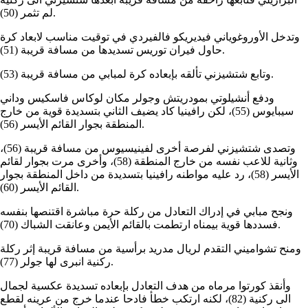
لم تثمر (50).
وتدخل الأوروغوياني فيديريكو فالفيردي في توقيت مناسب لابعاد كرة
حاول فيران توريس تسديدها من مسافة قريبة (51).
وتابع شتشيزني تألقه بإبعاده كرة لمبابي من مسافة قريبة (53).
ودفع أنشيلوتي بمودريتش وجولر مكان لوكاس فاسكيس وداني
سيبايوس (55)، لكن رافينيا كاد يضيف الثاني بتسديدة قوية من خارج
المنطقة بجوار القائم الأيسر (56).
وتصدى شتشيزني لفرصة أخرى لفينيسيوس من مسافة قريبة (56)،
وثانية للاعب نفسه من خارج المنطقة (58)، وأخرى مرت بجوار لقائم
الأيسر (58)، رد عليه مواطنه رافينيا بتسديدة من داخل المنطقة بجوار
القائم الأيسر (60).
ونجح مبابي في إدراك التعادل من ركلة حرة مباشرة اقتنصها بنفسه
فسددها قوية بيمناه ارتطمت بالقائم الأيمن وعانقت الشباك (70).
ومنح تشواميني التقدم لريال مدريد برأسية من مسافة قريبة إثر ركلة
ركنية انبرى لها جولر (77).
وأنقذ كورتوا مرماه من هدف التعادل بإبعاده تسديدة عكسية لجمال
الى ركنية (82)، لكنه ارتكب خطأ فادحا عندما خرج من عرينه لقطع