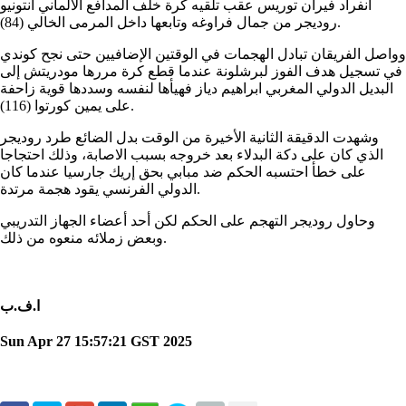
انفراد فيران توريس عقب تلقيه كرة خلف المدافع الألماني أنتونيو
روديجر من جمال فراوغه وتابعها داخل المرمى الخالي (84).
وواصل الفريقان تبادل الهجمات في الوقتين الإضافيين حتى نجح كوندي
في تسجيل هدف الفوز لبرشلونة عندما قطع كرة مررها مودريتش إلى
البديل الدولي المغربي ابراهيم دياز فهيأها لنفسه وسددها قوية زاحفة
على يمين كورتوا (116).
وشهدت الدقيقة الثانية الأخيرة من الوقت بدل الضائع طرد روديجر
الذي كان على دكة البدلاء بعد خروجه بسبب الاصابة، وذلك احتجاجا
على خطأ احتسبه الحكم ضد مبابي بحق إريك جارسيا عندما كان
الدولي الفرنسي يقود هجمة مرتدة.
وحاول روديجر التهجم على الحكم لكن أحد أعضاء الجهاز التدريبي
وبعض زملائه منعوه من ذلك.
ا.ف.ب
Sun Apr 27 15:57:21 GST 2025