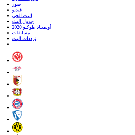
صور
فيديو
البث الحي
جدول البث
أولمبياد طوكيو 2020
مسابقات
ترددات البث