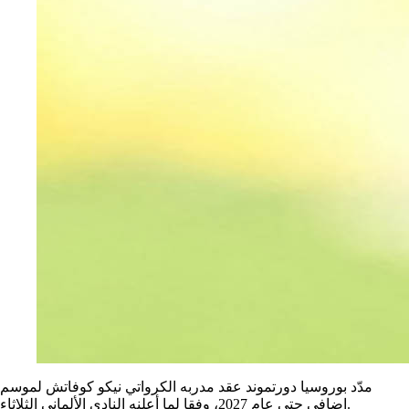
مدّد بوروسيا دورتموند عقد مدربه الكرواتي نيكو كوفاتش لموسم
إضافي حتى عام 2027، وفقا لما أعلنه النادي الألماني الثلاثاء.