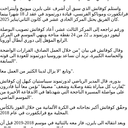
واستلم كوفاتش الذي سبق أن أشرف على بايرن ميونيخ وأينتراخت
فرانكفورت وموناكو الفرنسي، قيادة دورتموند في عقد لـ 18 شهرا بينما
كان الفريق يحتل المركز الحادي عشر في كانون الثاني/يناير 2025.
ورغم تراجعه إلى المركز الثالث عشر، أعاد كوفاتش تصويب البوصلة
ليفوز دورتموند بـ 22 من 24 نقطة متاحة وينهي الموسم في المركز
الرابع المؤهل إلى دوري أبطال أوروبا.
وقال كوفاتش في بيان "من خلال العمل الصادق، القرارات الواضحة
والحماسة الكبيرة، نريد أن نساعد بوروسيا دورتموند للعودة الى قوته
السابقة".
وتابع "لا يزال لدينا الكثير من العمل معا".
بدوره، قال المدير الرياضي لدورتموند سيباستيان كيهل إن كوفاتش
"يُقارب كل مباراة بثقة وصلابة وشغف" مضيفا "نؤمن معا أننا قادرون
على مواصلة المسيرة الناجحة التي شهدناها في الاندفاعة الأخيرة من
الموسم الماضي".
وحقّق كوفاتش أكبر نجاحاته في الكرة الألمانية من خلال الفوز بالكأس
المحلية مع فرانكفورت في عام 2018.
وبعد انتقاله الى بايرن، فاز معه بالثنائية في موسم 2018-2019 قبل أن