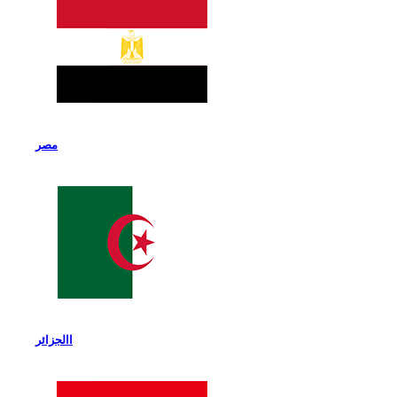
مصر
االجزائر