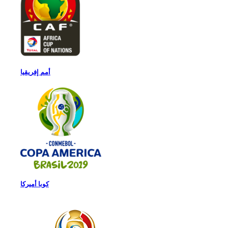
أمم إفريقيا
كوبا أميركا