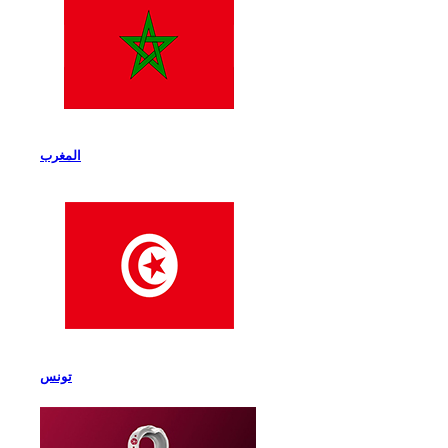
المغرب
تونس