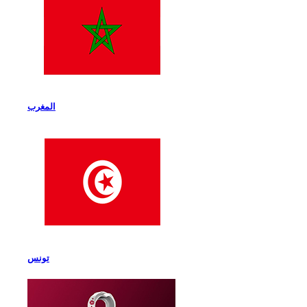
المغرب
تونس