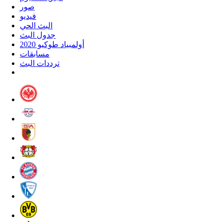
صور
فيديو
البث الحي
جدول البث
أولمبياد طوكيو 2020
مسابقات
ترددات البث