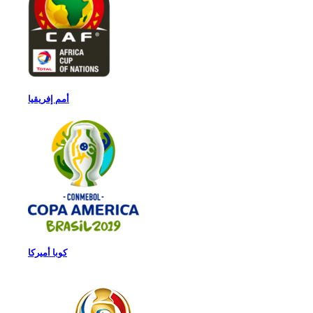
أمم إفريقيا
كوبا أميركا