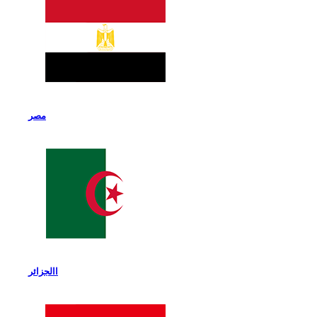
مصر
االجزائر