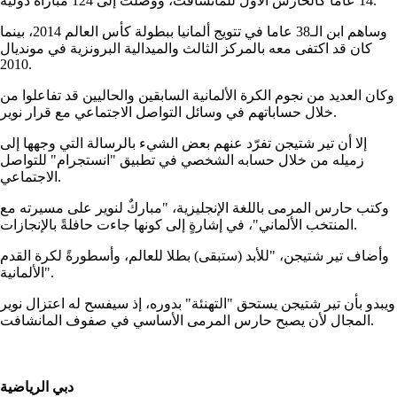
14 عاما كالحارس الأول للمانشافت، ووصلت إلى 124 مباراةً دوليةً.
وساهم ابن الـ38 عاما في تتويج ألمانيا ببطولة كأس العالم 2014، بينما
كان قد اكتفى معه بالمركز الثالث والميدالية البرونزية في مونديال
2010.
وكان العديد من نجوم الكرة الألمانية السابقين والحاليين قد تفاعلوا من
خلال حساباتهم في وسائل التواصل الاجتماعي مع قرار نوير.
إلا أن تير شتيجن تفرّد عنهم بعض الشيء بالرسالة التي وجهها إلى
زميله من خلال حسابه الشخصي في تطبيق "انستجرام" للتواصل
الاجتماعي.
وكتب حارس المرمى باللغة الإنجليزية، "مباركٌ لنوير على مسيرته مع
المنتخب الألماني"، في إشارةٍ إلى كونها جاءت حافلةً بالإنجازات.
وأضاف تير شتيجن، "للأبد (ستبقى) بطلا للعالم، وأسطورةً لكرة القدم
الألمانية".
ويبدو بأن تير شتيجن يستحق "التهنئة" بدوره، إذ سيفسح له اعتزال نوير
المجال لأن يصبح حارس المرمى الأساسي في صفوف المانشافت.
دبي الرياضية