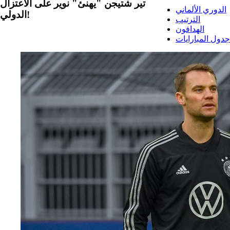
تير شتيجن "يهنئ" نوير على الاعتزال
الدوري الألماني
الدولي!
الترتيب
الهدافون
جدول المبارايات