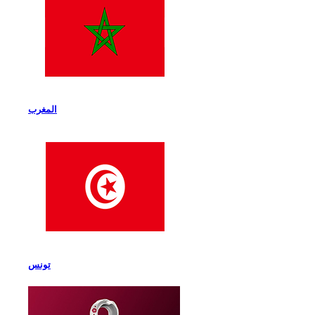
المغرب
تونس