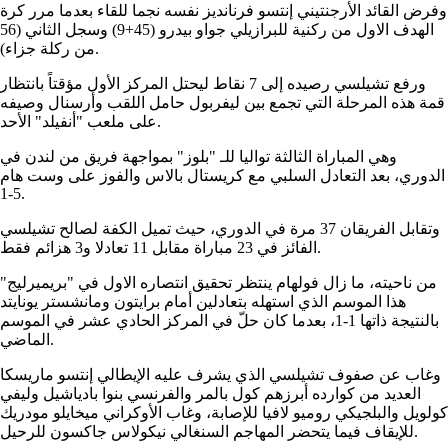
وفرض القائد الأرجنتيني إنتسو فرنانديز نفسه نجما للقاء بعدما مرر كرة
الهدف الاول من ركنية للبرازيلي جواو بيدرو (45+9) وسجل الثاني (56
من ركلة جزاء).
ورفع تشيلسي رصيده إلى 7 نقاط ليحتل المركز الأول مؤقتاً بانتظار
قمة هذه المرحلة التي تجمع بين ليفربول حامل اللقب وأرسنال وصيفه
على ملعب "أنفيلد" الأحد.
وهي المباراة الثالثة تواليا للـ "بلوز" بمواجهة فريق من لندن في
الدوري، بعد التعادل السلبي مع كريستال بالاس والفوز على وست هام
5-1.
وتقابل الفريقان 37 مرة في الدوري، حيث تميل الكفة لصالح تشيلسي
الفائز في 23 مباراة مقابل 11 تعادلا و3 هزائم فقط.
من ناحيته، ما زال فولهام ينتظر تحقيق انتصاره الاول في "بريميرليج"
هذا الموسم الذي استهله بتعادلين أمام برايتون ومانشستر يونايتد
بالنتيجة ذاتها 1-1، بعدما كان حلّ في المركز الحادي عشر في الموسم
الماضي.
وغاب عن صفوف تشيلسي الذي يشرف عليه الإيطالي إنتسو ماريسكا
العديد من كوارده أبرزهم كول بالمر والفرنسي بنوا بادياشيل وليفي
كولويل والبلجيكي روميو لافيا للإصابة، وغاب الأوكراني ميخايلو مودريك
للإيقاف فيما يتحضر المهاجم السنغالي نيكولاس جاكسون للرحيل.