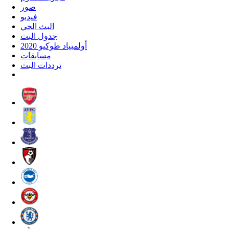
صور
فيديو
البث الحي
جدول البث
أولمبياد طوكيو 2020
مسابقات
ترددات البث