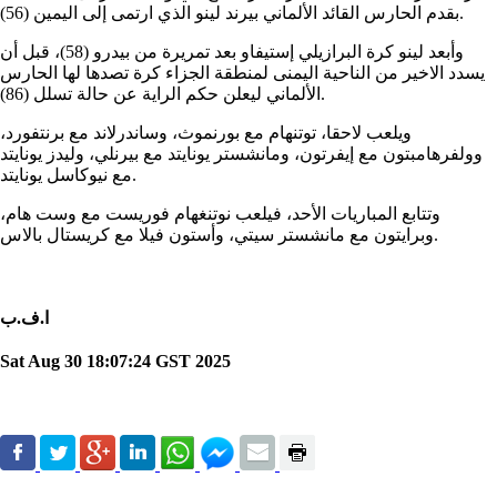
بقدم الحارس القائد الألماني بيرند لينو الذي ارتمى إلى اليمين (56).
وأبعد لينو كرة البرازيلي إستيفاو بعد تمريرة من بيدرو (58)، قبل أن
يسدد الاخير من الناحية اليمنى لمنطقة الجزاء كرة تصدها لها الحارس
الألماني ليعلن حكم الراية عن حالة تسلل (86).
ويلعب لاحقا، توتنهام مع بورنموث، وساندرلاند مع برنتفورد،
وولفرهامبتون مع إيفرتون، ومانشستر يونايتد مع بيرنلي، وليدز يونايتد
مع نيوكاسل يونايتد.
وتتابع المباريات الأحد، فيلعب نوتنغهام فوريست مع وست هام،
وبرايتون مع مانشستر سيتي، وأستون فيلا مع كريستال بالاس.
ا.ف.ب
Sat Aug 30 18:07:24 GST 2025