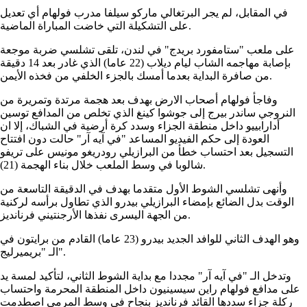
في المقابل، لم يجر البرتغالي ماركو سيلفا مدرب فولهام أي تعديل
على التشكيلة التي خاضت المباراة الماضية.
على ملعب "ستامفورد بريدج" في لندن، تلقى تشلسي ضربة موجعة
بإصابة مهاجمه الشاب ليام ديلاب (22 عاما) الذي غادر بعد 14 دقيقة
من صافرة البداية بعدما أمسك بالجزء الخلفي من فخذه الأيمن.
وفاجأ فولهام أصحاب الارض بهدف بعد هجمة مرتدة وتمريرة من
النروجي ساندر بيرج إلى جوشوا كينغ الذي تخلص من المدافع توسين
أدارابييو داخل منطقة الجزاء وسدد كرة أرضية في الشباك، إلا ان
العودة إلى حكم الفيديو المساعد "في آيه آر" حالت دون افتتاح
التسجيل بعد احتساب خطأ من البرازيلي رودريغو مونيس على تريفو
شالوبا في وسط الملعب خلال بناء الهجمة (21).
وأنهى تشلسي الشوط الأول متقدما بهدف في الدقيقة التاسعة من
الوقت بدل الضائع بإمضاء البرازيلي بيدرو الذي تطاول برأسه لركنية
من الجهة اليسرى نفذها الأرجنتيني فرنانديز.
وهو الهدف الثاني للوافد الجديد بيدرو (23 عاما) القادم من برايتون في
الـ "بريميرليج".
وتدخل الـ "في آيه آر" مجددا مع بداية الشوط الثاني، لتأكيد لمسة يد
على مدافع فولهام راين سيسينيون داخل المنطقة المحرمة واحتساب
ركلة جزاء سددها القائد فرنانديز بنجاح في وسط المرمى اصطدمت