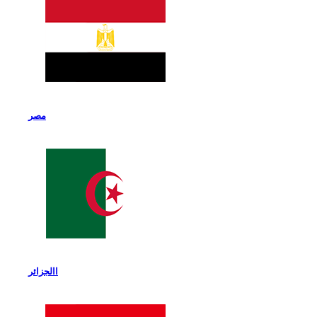
مصر
االجزائر