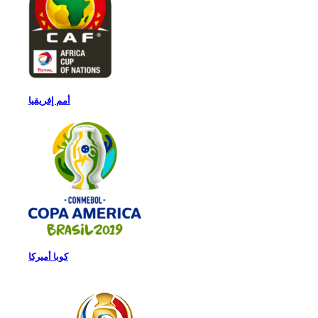
أمم إفريقيا
كوبا أميركا