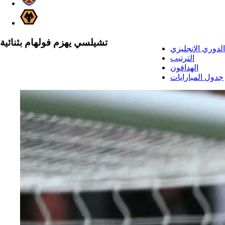
تشيلسي يهزم فولهام بثنائية
الدوري الإنجليزي
الترتيب
الهدافون
جدول المبارايات