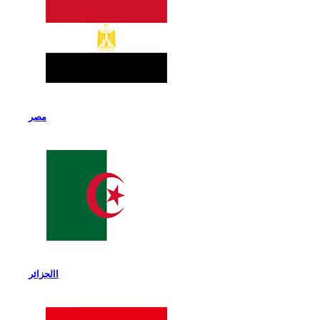
مصر
االجزائر