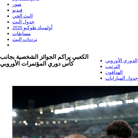
صور
فيديو
البث الحي
جدول البث
أولمبياد طوكيو 2020
مسابقات
ترددات البث
الكعبي يراكم الجوائز الشخصية بجانب
الدوري الأوروبي
كأس دوري المؤتمرات الأوروبي
الترتيب
الهدافون
جدول المبارايات