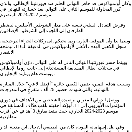
وكان أولمبياكوس قد خاض النهائي الحلم ضد فيورنتينا الإيطالي، والذي
كرر المحاولة للموسم الثاني على التوالي بعد خسارته للنهائي في
موسم 2022-2023 المنصرم.
وفرض التعادل السلبي نفسه على مدار الشوطين الأصليين، ليضطر
الطرفان إلى اللجوء إلى الشوطين الإضافيين.
وبينما بدا وأن الموقعة النارية ربما تحتكم إلى ركلات الجزاء الترجيحية،
سجل الكعبي الهدف الأغلى لأولمبياكوس في الدقيقة الـ116، ليمنحه
الانتصار.
وبينما خسر فيورنتينا النهائي الثاني له على التوالي، دوّن أولمبياكوس
في سجلات أبطال المسابقة المستحدثة إلى جانب روما الإيطالي
وويست هام يونايتد الإنجليزي.
وبسبب هدفه الثمين، ضمن الكعبي جائزة "أفضل لاعبٍ" خلال المباراة
النهائية، والتي شهدت حضور 26 ألف متفرجٍ في المدرجات.
ووصل الدولي المغربي برصيده الشخصي من الأهداف في دوري
المؤتمرات الأوروبي إلى 11، ليؤكد أحقيته بلقب هدّاف المسابقة في
موسم 2023-2024 الجاري، حيث يبتعد بفارق 3 أهدافٍ عن أقرب
مطارديه.
وفي ظل إسهاماته القوية، كان من الطبيعي أن ينال ابن مدينة الدار