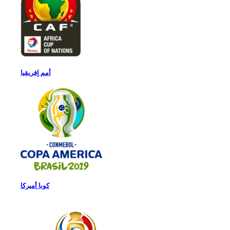
أمم إفريقيا
كوبا أميركا