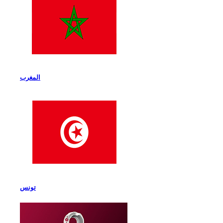
المغرب
تونس