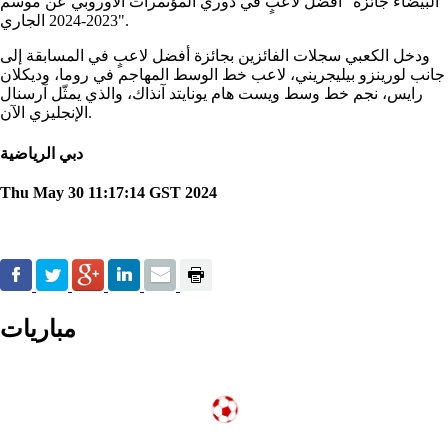
البيضاء جائزة "أفضل لاعبٍ في دوري المؤتمرات الأوروبي عن موسم
2023-2024 الجاري".
ودخل الكعبي سجلات الفائزين بجائزة أفضل لاعبٍ في المسابقة إلى
جانب لورينزو بيليجريني، لاعب خط الوسط المهاجم في روما، وديكلان
رايس، نجم خط وسط ويست هام يونايتد آنذاك، والذي يمثّل آرسنال
الإنجليزي الآن.
دبي الرياضية
Thu May 30 11:17:14 GST 2024
مباريات