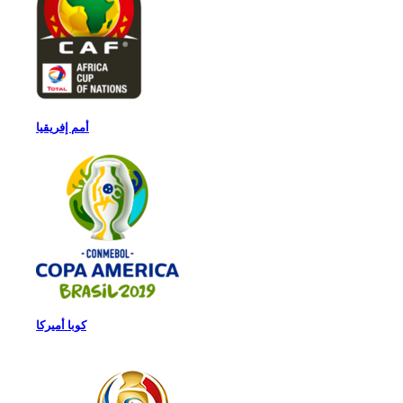
أمم إفريقيا
كوبا أميركا