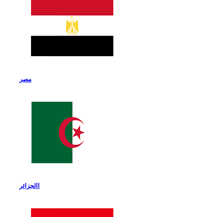
مصر
االجزائر