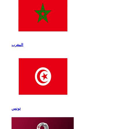
المغرب
تونس