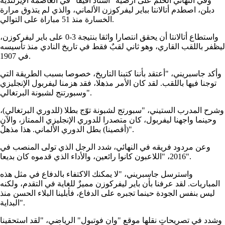
وفي النهائي الحلم على أرضية "استاد أفيفا" في العاصمة الإيرلندية
دبلن، اصطدم أتالانتا بباير ليفركوزن الألماني، والذي لم يتذوق مرارة
الخسارة منذ 51 مباراة على التوالي.
واستطاع أتالانتا أن يحقق انتصارا واثقا بنتيجة 3-0 على باير ليفركوزن،
ليظفر باللقب القاري، وهو ثاني لقبٌ فقط في تاريخ النادي منذ تأسيسه
في 1907.
وأكد جاسبريني، "أعتقد بأننا كتبنا التاريخ، خصوصا بسبب الطريقة التي
توجنا فيها باللقب. لقد كان الأمر مذهلا، فقد هزمنا ليفربول الإنجليزي
وسبورتنج لشبونة البرتغالي".
وشرح المدرب الستيني، "سبورتج لشبونة توّج بطلا (للدوري البرتغالي)،
وحينما واجهنا ليفربول، كان متصدرا للدوري الإنجليزي الممتاز، والآن
(أقصينا) بطل الدوري الألماني. هذا مذهلٌ".
وعن مردود فريقه في النهائي، شدد الرجل الذي تولى المنصب في
2016، "اللاعبون كانوا رائعين، والأداء الذي قدموه كان بديعا".
واسترسل جاسبريني، "لا يمكنك الاكتفاء بالدفاع في مثل هذه
المباريات. لقد عرفنا بأن باير ليفركوزن مميزٌ للغاية في التقدم، ولكنه
ليس بنفس الجودة حينما تجبره على الدفاع، فأبلينا البلاء الحسن منذ
البداية".
وشدد في تصريحاتٍ نقلها موقع "وان فوتبول" الرياضي، "لقد استحقينا