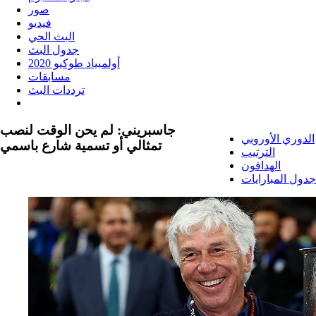
صور
فيديو
البث الحي
جدول البث
أولمبياد طوكيو 2020
مسابقات
ترددات البث
جاسبريني: لم يحن الوقت لنصب
الدوري الأوروبي
تمثالي أو تسمية شارع باسمي
الترتيب
الهدافون
جدول المبارايات