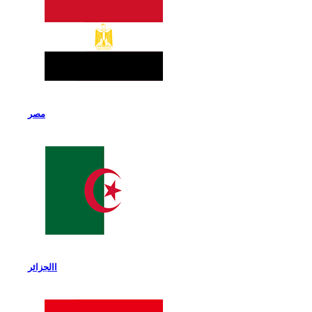
مصر
االجزائر