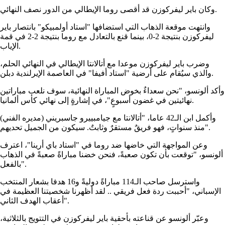
وكان باير ليفركوزن قد أقصى روما الإيطالي من الدور نصف النهائي.
وانتهت موقعة الذهاب التي استضافها "استاد أولمبيكو" بانتصار باير
ليفركوزن بنتيجة 2-0، بينما قنع بالتعادل مع روما بنتيجة 2-2 في قمة
الإياب.
وضرب باير ليفركوزن موعدا مع أتالانتا الإيطالي في النهائي الحلم،
والذي سيُقام على أرضية "استاد أفيفا" في العاصمة الإيرلندية دبلن.
وأكد ألونسو، "نحن سعداءٌ بخوض المباراة النهائية، سوف نلعب مباراتين
نهائيتين في غضون أسبوعٍ"، في إشارةٍ إلى نهائي كأس ألمانيا.
وأكمل ابن الـ42 عاما، "أتالانتا مع جيامبييرو جاسبريني (مديره الفني)
منذ سنواتٍ، فهو فريقٌ مستقرٌ وثابتٌ. سيكون من الجميل تحديهم".
وعن المواجهة التي خاضها ضد روما في "استاد باي أرينا"، اعترف
ألونسو، "توقعت بأن تكون صعبةً، فنحن خضنا مباراةً صعبةً في الذهاب
بالفعل".
واسترسل صاحب الـ114 مباراةً دوليةً و16 هدفا بشعار المنتخب
الإسباني، "أحببت ردة فعل فريقي .. لقد أظهرنا شخصيتنا العظيمة في
أعقاب الهدف الثاني".
وعبّر ألونسو عن قناعته بأحقية باير ليفركوزن في التتويج بالثلاثية،