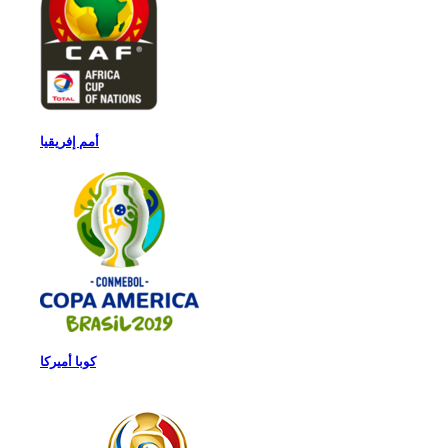
أمم إفريقيا
كوبا أميركا