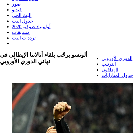
صور
فيديو
البث الحي
جدول البث
أولمبياد طوكيو 2020
مسابقات
ترددات البث
ألونسو يرحّب بلقاء أتالانتا الإيطالي في
الدوري الأوروبي
نهائي الدوري الأوروبي
الترتيب
الهدافون
جدول المبارايات