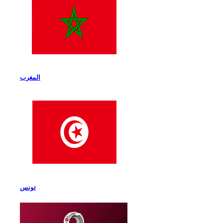
المغرب
تونس