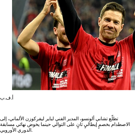
أ.ف.ب
تطلّع تشابي ألونسو، المدير الفني لباير ليفركوزن الألماني، إلى
الاصطدام بخصمٍ إيطاليٍ ثانٍ على التوالي حينما يخوض نهائي مسابقة
الدوري الأوروبي.