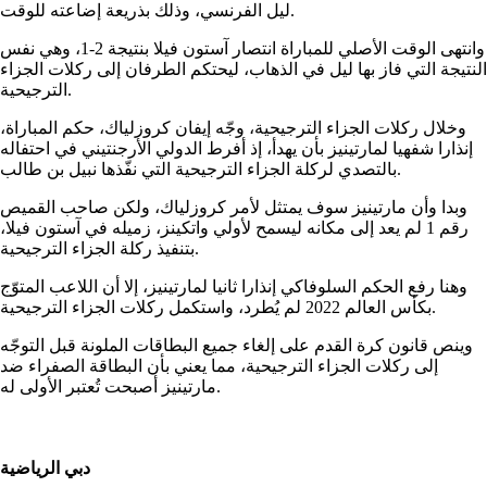
ليل الفرنسي، وذلك بذريعة إضاعته للوقت.
وانتهى الوقت الأصلي للمباراة انتصار آستون فيلا بنتيجة 2-1، وهي نفس
النتيجة التي فاز بها ليل في الذهاب، ليحتكم الطرفان إلى ركلات الجزاء
الترجيحية.
وخلال ركلات الجزاء الترجيحية، وجّه إيفان كروزلياك، حكم المباراة،
إنذارا شفهيا لمارتينيز بأن يهدأ، إذ أفرط الدولي الأرجنتيني في احتفاله
بالتصدي لركلة الجزاء الترجيحية التي نفّذها نبيل بن طالب.
وبدا وأن مارتينيز سوف يمتثل لأمر كروزلياك، ولكن صاحب القميص
رقم 1 لم يعد إلى مكانه ليسمح لأولي واتكينز، زميله في آستون فيلا،
بتنفيذ ركلة الجزاء الترجيحية.
وهنا رفع الحكم السلوفاكي إنذارا ثانيا لمارتينيز، إلا أن اللاعب المتوّج
بكأس العالم 2022 لم يُطرد، واستكمل ركلات الجزاء الترجيحية.
وينص قانون كرة القدم على إلغاء جميع البطاقات الملونة قبل التوجّه
إلى ركلات الجزاء الترجيحية، مما يعني بأن البطاقة الصفراء ضد
مارتينيز أصبحت تُعتبر الأولى له.
دبي الرياضية