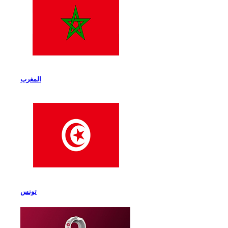
المغرب
تونس