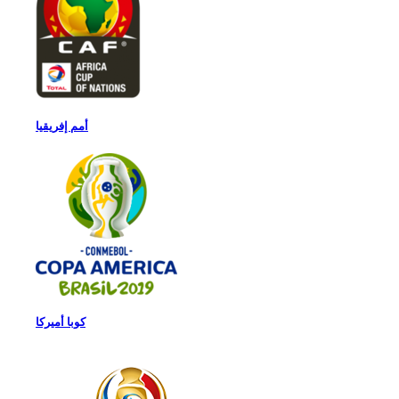
أمم إفريقيا
كوبا أميركا