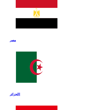
مصر
االجزائر