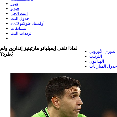
صور
فيديو
البث الحي
جدول البث
أولمبياد طوكيو 2020
مسابقات
ترددات البث
لماذا تلقى إيميليانو مارتينيز إنذارين ولم
الدوري الأوروبي
يُطرد؟
الترتيب
الهدافون
جدول المبارايات