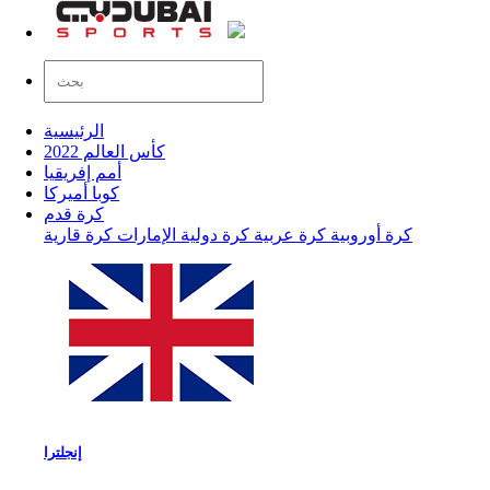
الرئيسية
كأس العالم 2022
أمم إفريقيا
كوبا أميركا
كرة قدم
كرة أوروبية
كرة عربية
كرة دولية
الإمارات
كرة قارية
إنجلترا