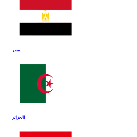
مصر
االجزائر