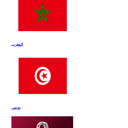
المغرب
تونس