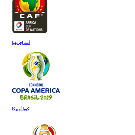
أمم إفريقيا
كوبا أميركا