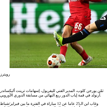
رويترز
ثمّن يورجن كلوب، المدير الفني لليفربول، إسهامات ترينت أليكساندر
آرنولد في قمة إياب الدور ربع النهائي من مسابقة الدوري الأوروبي.
وغاب ابن الـ25 عاما عن 12 مباراة في الفترة ما بين فبراير/شباط