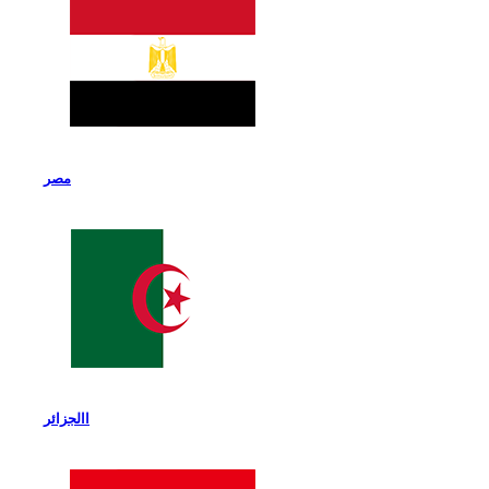
مصر
االجزائر