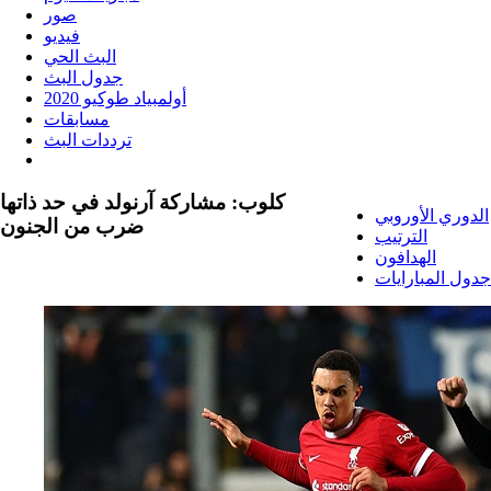
صور
فيديو
البث الحي
جدول البث
أولمبياد طوكيو 2020
مسابقات
ترددات البث
كلوب: مشاركة آرنولد في حد ذاتها
الدوري الأوروبي
ضرب من الجنون
الترتيب
الهدافون
جدول المبارايات