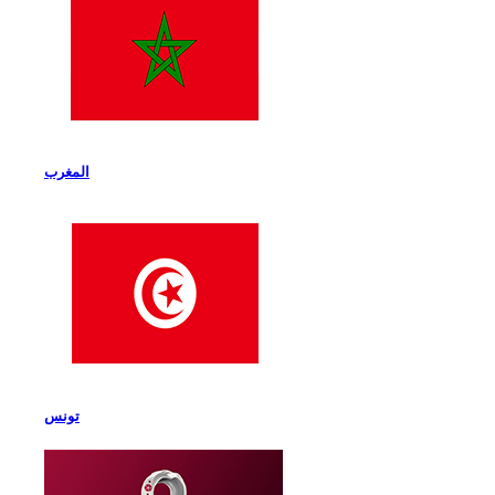
المغرب
تونس