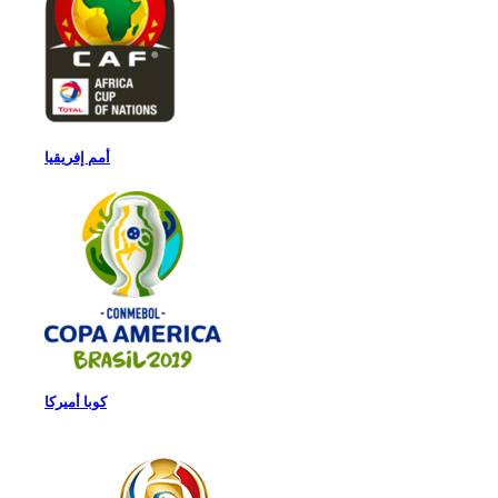
أمم إفريقيا
كوبا أميركا