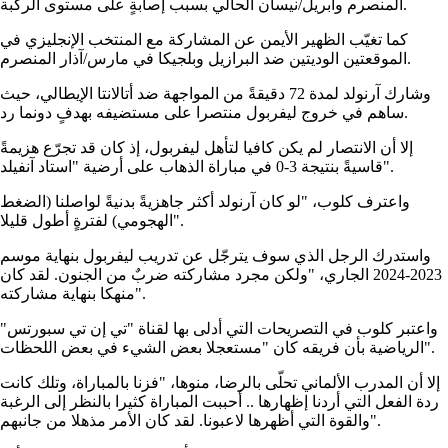
المنصرم وأبريل/نيسان الحالي بسبب إصابةٍ على مستوى الركبة.
كما تغيّب الظهير الأيمن عن المشاركة مع المنتخب الإنجليزي في
الموقعتين الوديتين ضد البرازيل وبلجيكا في مارس/آذار المنصرم.
وشارك آرنولد لمدة 72 دقيقةً من المواجهة ضد أتالانتا الإيطالي، حيث
ساهم في خروج ليفربول منتصرا على مستضيفه بهدفٍ دونما رد.
إلا أن الانتصار لم يكن كافيا لتأهل ليفربول، إذ كان قد تجرّع هزيمةً
قاسيةً بنتيجة 3-0 في مباراة الذهاب على أرضية "استاد آنفيلد".
واعترف كلوب، "لو كان آرنولد أكثر جاهزيةً بدنيةً لواصلنا (الضغط
الهجومي) لفترةٍ أطول قليلا".
واستدرك الرجل الذي سوف يترجّل عن تدريب ليفربول بنهاية موسم
2023-2024 الجاري، "ولكن مجرد مشاركته ضربٌ من الجنون. لقد كان
منهكا بنهاية مشاركته".
واعتبر كلوب في التصريحات التي أدلى بها لقناة "تي إن تي سبورتس"
الرياضية بأن فريقه كان "مستعجلا بعض الشيء في بعض اللحظات".
إلا أن المدرب الألماني تحلّى بالرضا، منوها، "فزنا بالمباراة، وتلك كانت
ردة الفعل التي أردنا إظهارها .. أحببت المباراة كثيرا بالنظر إلى الرغبة
والقوة التي أظهرها لاعبونا. لقد كان الأمر مذهلا من جانبهم".