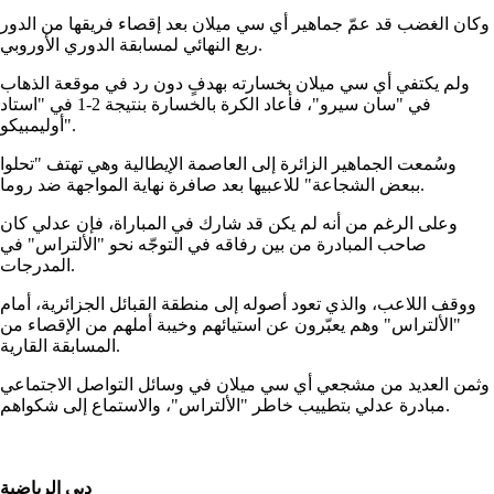
وكان الغضب قد عمّ جماهير أي سي ميلان بعد إقصاء فريقها من الدور
ربع النهائي لمسابقة الدوري الأوروبي.
ولم يكتفي أي سي ميلان بخسارته بهدفٍ دون رد في موقعة الذهاب
في "سان سيرو"، فأعاد الكرة بالخسارة بنتيجة 2-1 في "استاد
أوليمبيكو".
وسُمعت الجماهير الزائرة إلى العاصمة الإيطالية وهي تهتف "تحلوا
ببعض الشجاعة" للاعبيها بعد صافرة نهاية المواجهة ضد روما.
وعلى الرغم من أنه لم يكن قد شارك في المباراة، فإن عدلي كان
صاحب المبادرة من بين رفاقه في التوجّه نحو "الألتراس" في
المدرجات.
ووقف اللاعب، والذي تعود أصوله إلى منطقة القبائل الجزائرية، أمام
"الألتراس" وهم يعبّرون عن استيائهم وخيبة أملهم من الإقصاء من
المسابقة القارية.
وثمن العديد من مشجعي أي سي ميلان في وسائل التواصل الاجتماعي
مبادرة عدلي بتطييب خاطر "الألتراس"، والاستماع إلى شكواهم.
دبي الرياضية