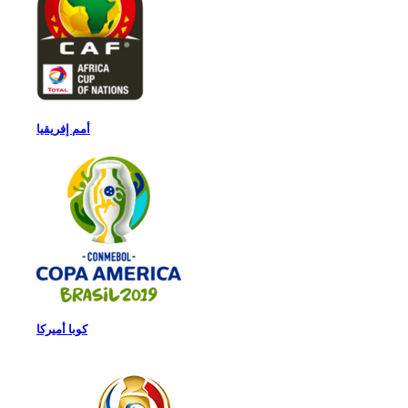
أمم إفريقيا
كوبا أميركا