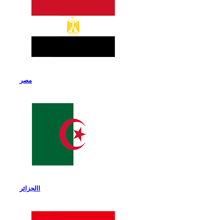
مصر
االجزائر