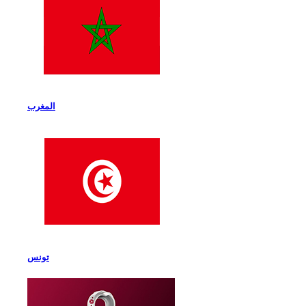
المغرب
تونس