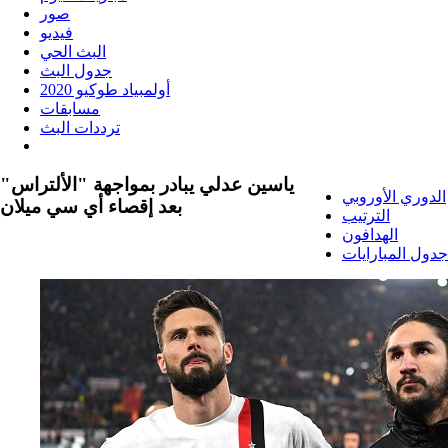
صور
فيديو
البث الحي
جدول البث
أولمبياد طوكيو 2020
مسابقات
ترددات البث
ياسين عدلي يبادر بمواجهة "الألتراس"
الدوري الأوروبي
بعد إقصاء أي سي ميلان
الترتيب
الهدافون
جدول المبارايات