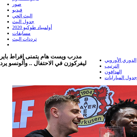
صور
فيديو
البث الحي
جدول البث
أولمبياد طوكيو 2020
مسابقات
ترددات البث
مدرب ويست هام يتمنى إفراط باير
الدوري الأوروبي
ليفركوزن في الاحتفال .. وألونسو يرد
الترتيب
الهدافون
جدول المبارايات