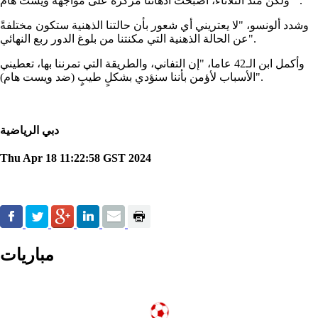
"ولكن منذ الثلاثاء، أصبحت أذهاننا مركزةً على مواجهة ويست هام".
وشدد ألونسو، "لا يعتريني أي شعور بأن حالتنا الذهنية ستكون مختلفةً
عن الحالة الذهنية التي مكنتنا من بلوغ الدور ربع النهائي".
وأكمل ابن الـ42 عاما، "إن التفاني، والطريقة التي تمرننا بها، تعطيني
الأسباب لأؤمن بأننا سنؤدي بشكلٍ طيبٍ (ضد ويست هام)".
دبي الرياضية
Thu Apr 18 11:22:58 GST 2024
مباريات