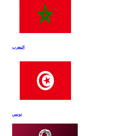
المغرب
تونس