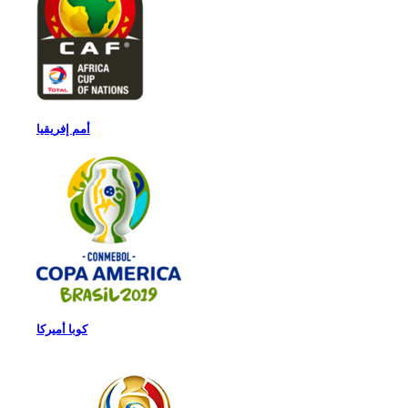
أمم إفريقيا
كوبا أميركا