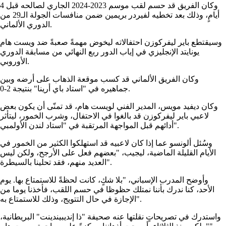
وكان الفريق قد حسم لقب موسم 2023-2024 الجاري لصالحه قبل 4
أيامٍ، وذلك بعد تخطيه لفيردر بريمين ضمن منافسات الجولة الـ29 من
الدوري الألماني.
وسيقتطع باير ليفركوزن احتفالاته ليخوض مهمةً صعبةً ضد ويست هام
يونايتد الإنجليزي في إياب الدور ربع النهائي من مسابقة الدوري
الأوروبي.
وكان الفريق الألماني قد كسب موقعة الذهاب على أرضه وبين
جماهيره في "استاد باي أرينا" بنتيجة 2-0.
وكان ديفيد مويس، المدير الفني لويست هام، قد تمنّى أن يكون بعض
لاعبي باير ليفركوزن قد بالغوا في الاحتفال، وشرب الخمور، ليتأثر
أدائهم قبل المواجهة المرتقبة في "استاد لندن الأولمبي".
وسُئل ألونسو عما إذا كان لاعبيه قد استهلكوا الكثير من الخمور في
الأيام القليلة الماضية، ليجيب، "بعضهم فعل على الأرجح، ولكن ليس
العديد منهم، فقد تحلينا بالسيطرة".
وأوضح المدرب الإسباني، "بلا شكٍ، كانت لحظةً للاستمتاع بها. يوم
الأحد، كنا ندرك بأننا نمتلك حظوظا في حسم اللقب، فأخذنا يوما من
الإجازة في حال التتويج، وذلك للاستمتاع به".
واستدرك في تصريحاتٍ نقلتها عنه صحيفة "ذا إنديبيندينت" البريطانية،