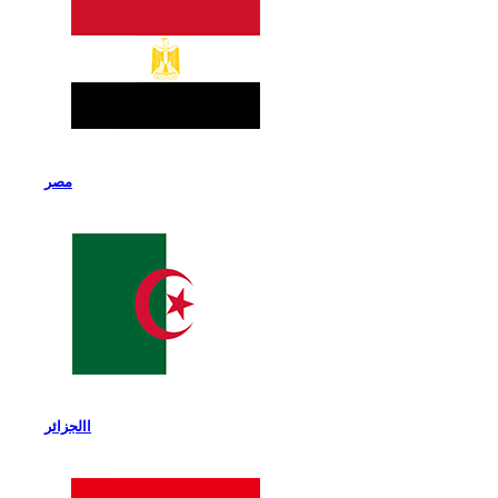
مصر
االجزائر