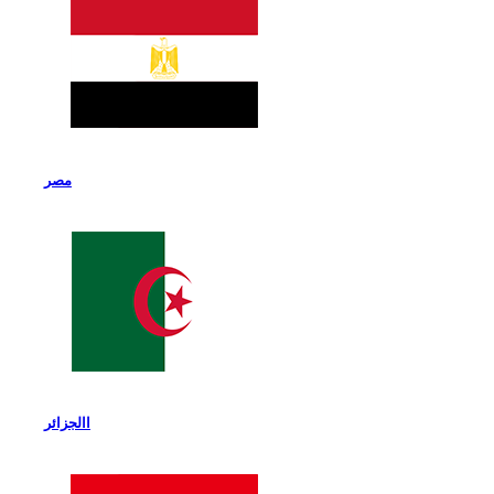
مصر
االجزائر