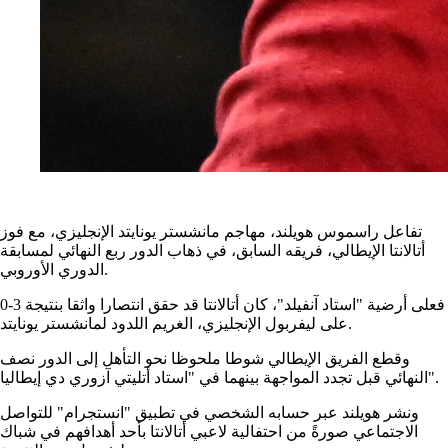
تفاعل راسموس هويلند، مهاجم مانشستر يونايتد الإنجليزي، مع فوز
أتالانتا الإيطالي، فريقه السابق، في ذهاب الدور ربع النهائي لمسابقة
الدوري الأوروبي.
فعلى أرضية "استاد آنفيلد"، كان أتالانتا قد حقق انتصارا واثقا بنتيجة 3-0
على ليفربول الإنجليزي، الغريم اللدود لمانشستر يونايتد.
وقطع الفريق الإيطالي شوطا ملحوظا نحو التأهل إلى الدور نصف
النهائي قبل تجدد المواجهة بينهما في "استاد أتليتي آزوري دي إيطاليا".
ونشر هويلند عبر حسابه الشخصي في تطبيق "انستجرام" للتواصل
الاجتماعي صورةً من احتفالية لاعبي أتالانتا بأحد أهدافهم في شباك