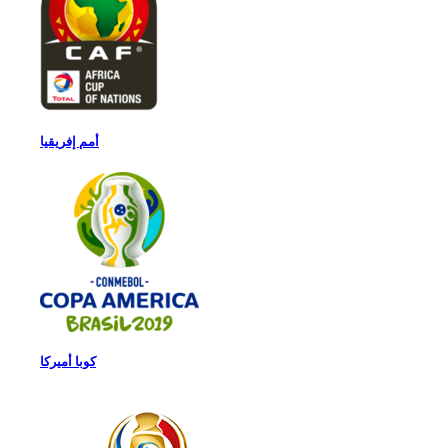
أمم إفريقيا
كوبا أميركا