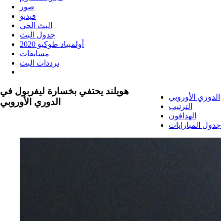
صور
فيديو
البث الحي
جدول البث
أولمبياد طوكيو 2020
مسابقات
ترددات البث
هويلند يحتفي بخسارة ليفربول في
الدوري الأوروبي
الدوري الأوروبي
الترتيب
الهدافون
جدول المبارايات