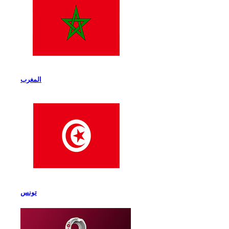
المغرب
تونس