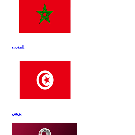
المغرب
تونس