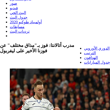
صور
فيديو
البث الحي
جدول البث
أولمبياد طوكيو 2020
مسابقات
ترددات البث
مدرب أتالانتا: فوز بـ"مذاق مختلف" عن
الدوري الأوروبي
فوزنا الأخير على ليفربول
الترتيب
الهدافون
جدول المبارايات