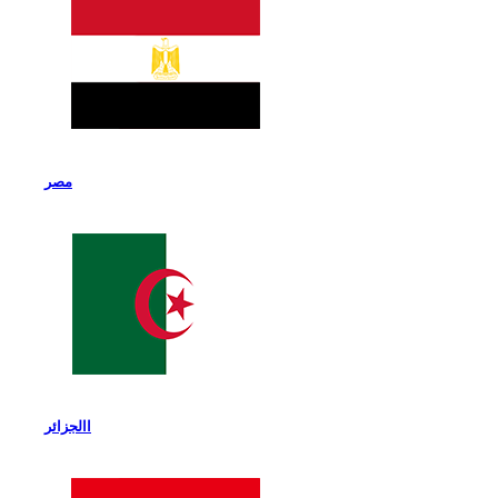
مصر
االجزائر