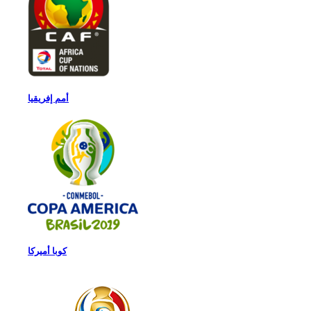
أمم إفريقيا
كوبا أميركا