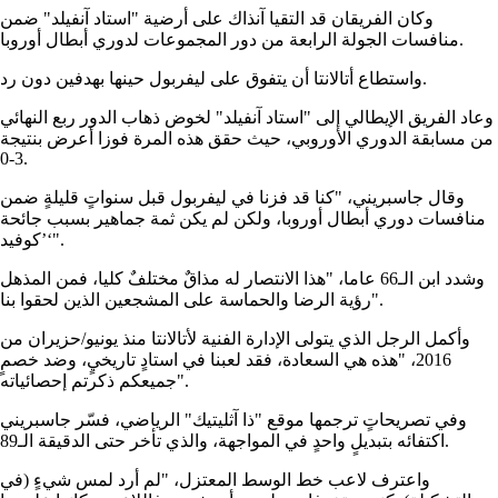
وكان الفريقان قد التقيا آنذاك على أرضية "استاد آنفيلد" ضمن
منافسات الجولة الرابعة من دور المجموعات لدوري أبطال أوروبا.
واستطاع أتالانتا أن يتفوق على ليفربول حينها بهدفين دون رد.
وعاد الفريق الإيطالي إلى "استاد آنفيلد" لخوض ذهاب الدور ربع النهائي
من مسابقة الدوري الأوروبي، حيث حقق هذه المرة فوزا أعرض بنتيجة
3-0.
وقال جاسبريني، "كنا قد فزنا في ليفربول قبل سنواتٍ قليلةٍ ضمن
منافسات دوري أبطال أوروبا، ولكن لم يكن ثمة جماهير بسبب جائحة
’كوفيد‘".
وشدد ابن الـ66 عاما، "هذا الانتصار له مذاقٌ مختلفٌ كليا، فمن المذهل
رؤية الرضا والحماسة على المشجعين الذين لحقوا بنا".
وأكمل الرجل الذي يتولى الإدارة الفنية لأتالانتا منذ يونيو/حزيران من
2016، "هذه هي السعادة، فقد لعبنا في استادٍ تاريخيٍ، وضد خصمٍ
جميعكم ذكرتم إحصائياته".
وفي تصريحاتٍ ترجمها موقع "ذا آثليتيك" الرياضي، فسّر جاسبريني
اكتفائه بتبديلٍ واحدٍ في المواجهة، والذي تأخر حتى الدقيقة الـ89.
واعترف لاعب خط الوسط المعتزل، "لم أرد لمس شيءٍ (في