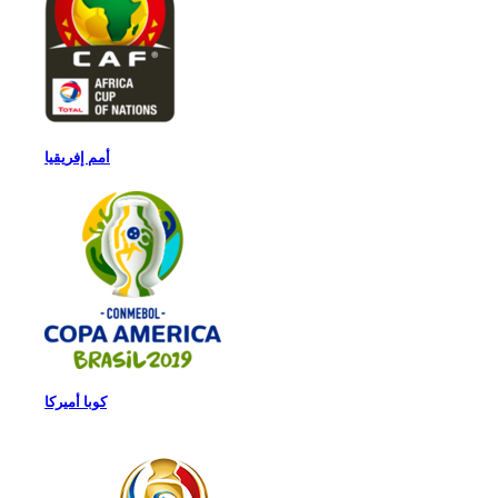
أمم إفريقيا
كوبا أميركا