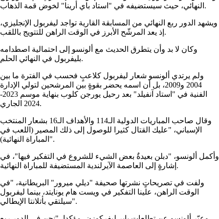
النهائي، حيث سيستضيفه في "استاد باي أرينا" لخوض قمة الذهاب.
ويشهد الدور ربع النهائي من المسابقة القارية تواجد ليفربول الإنجليزي،
إذ يعد المرشّح الأبرز في الوقت الراهن للتتويج باللقب.
وكان لا بد وأن يتطرق الحديث مع ألونسو إلى احتمالية اصطدامه
بليفربول في النهائي الحلم.
ولم يرتدي ألونسو شعار ليفربول كلاعبٍ فحسب في الفترة ما بين
2004 و2009، بل أن اسمه يحضر بقوةٍ بين المرشحين لتولي الإدارة
الفنية في "استاد آنفيلد" بعد رحيل يورجن كلوب بنهاية موسم 2023-
2024 الجاري.
وقال صاحب المباريات الدولية الـ114 والأهداف الـ16 بشعار المنتخب
الإسباني، "عليك القتال كثيرا للوصول إلى ذلك المصير (اللعب في
المباراة النهائية)".
وأكمل ألونسو، "دبلن بعيدةٌ بعض الشيء للشروع في التفكير فيها"، في
إشارةٍ إلى العاصمة الآيرلندية المستضيفة للمباراة النهائية.
ولفت في تصريحاتٍ نشرتها صحيفة "ديلي ميرور" البريطانية، "في
الوقت الراهن، علينا التفكير في ويست هام يونايتد، بينما ليفربول
سيلتقي بأتلانتا الإيطالي".
وعبّر ألونسو عن تطلعات باير ليفركوزن، مؤكدا، "نحن في الدور ربع