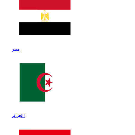
مصر
االجزائر