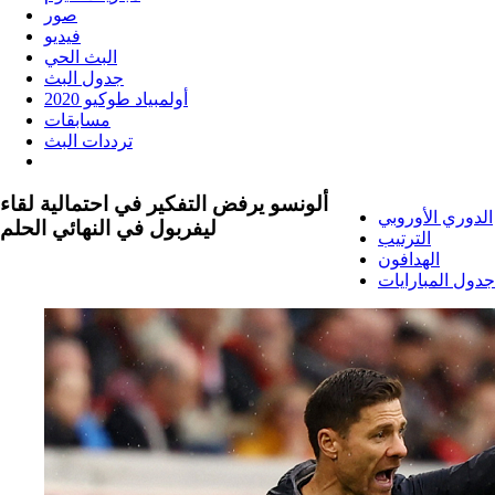
صور
فيديو
البث الحي
جدول البث
أولمبياد طوكيو 2020
مسابقات
ترددات البث
ألونسو يرفض التفكير في احتمالية لقاء
الدوري الأوروبي
ليفربول في النهائي الحلم
الترتيب
الهدافون
جدول المبارايات