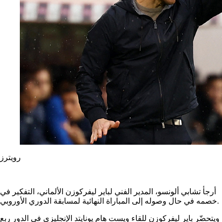
رويترز
أرجأ تشابي ألونسو، المدير الفني لباير ليفركوزن الألماني، التفكير في
خصمه في حال وصوله إلى المباراة النهائية لمسابقة الدوري الأوروبي.
ويتحضّر باير ليفركوزن للقاء ويست هام يونايتد الإنجليزي في الدور ربع