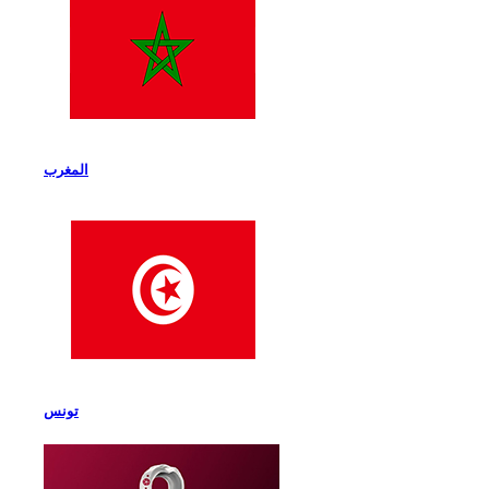
المغرب
تونس